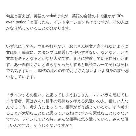
句点と言えば、英語のperiodですが、英語の会話の中で誰かが “It’s
over, period!” と言ったら、イントネーションもそうですが、その人は
かなり怒っていることが分かります。
いずれにしても、マルを打たない、おじさん構文と言われないように
文は短く簡潔に、スタンプは精選して使いすぎない、などなど、いざ
文章を送るとなるとかなり大変です。まさに推敲している自分がいま
す。あ〜面倒くさいと送らなかったりすると既読スルーでそれはそれ
で気気まずい . . . 時代の流れの中でおじさんはいよいよ肩身の狭い思
いをしています。
「ラインするの重い」と思ってしまうおじさん、マルハラを感じてし
まう若者、実はみんな相手の気持ちを考える気遣いの人、優しい人な
んでしょう。考え方によっては、相手がどう感じているか、そう考え
ることが大切なことだと思っているわけですから素敵なことじゃない
ですか。ラインしている時、みんな相手に気を遣っている、みんな優
しいんですよ。そうじゃないですか？