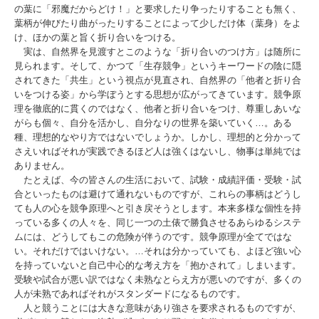
の葉に「邪魔だからどけ！」と要求したり争ったりすることも無く、
葉柄が伸びたり曲がったりすることによって少しだけ体（葉身）をよ
け、ほかの葉と旨く折り合いをつける。
実は、自然界を見渡すとこのような「折り合いのつけ方」は随所に
見られます。そして、かつて「生存競争」というキーワードの陰に隠
されてきた「共生」という視点が見直され、自然界の「他者と折り合
いをつける姿」から学ぼうとする思想が広がってきています。競争原
理を徹底的に貫くのではなく、他者と折り合いをつけ、尊重しあいな
がらも個々、自分を活かし、自分なりの世界を築いていく…。ある
種、理想的なやり方ではないでしょうか。しかし、理想的と分かって
さえいればそれが実践できるほど人は強くはないし、物事は単純では
ありません。
たとえば、今の皆さんの生活において、試験・成績評価・受験・試
合といったものは避けて通れないものですが、これらの事柄はどうし
ても人の心を競争原理へと引き戻そうとします。本来多様な個性を持
っている多くの人々を、同じ一つの土俵で勝負させるあらゆるシステ
ムには、どうしてもこの危険が伴うのです。競争原理が全てではな
い。それだけではいけない。…それは分かっていても、よほど強い心
を持っていないと自己中心的な考え方を「抱かされて」しまいます。
受験や試合が悪い訳ではなく未熟なとらえ方が悪いのですが、多くの
人が未熟であればそれがスタンダードになるものです。
人と競うことには大きな意味があり強さを要求されるものですが、