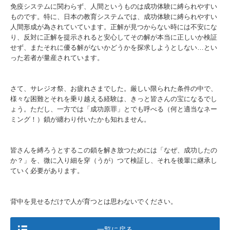
免疫システムに関わらず、人間というものは成功体験に縛られやすい
ものです。特に、日本の教育システムでは、成功体験に縛られやすい
人間形成が為されていています。正解が見つからない時には不安にな
り、反対に正解を提示されると安心してその解が本当に正しいか検証
せず、またそれに優る解がないかどうかを探求しようとしない…とい
った若者が量産されています。
さて、サレジオ祭、お疲れさまでした。厳しい限られた条件の中で、
様々な困難とそれを乗り越える経験は、きっと皆さんの宝になるでし
ょう。ただし、一方では「成功原罪」とでも呼べる（何と適当なネー
ミング！）鎖が纏わり付いたかも知れません。
皆さんを縛ろうとするこの鎖を解き放つためには「なぜ、成功したの
か？」を、微に入り細を穿（うが）つて検証し、それを後輩に継承し
ていく必要があります。
背中を見せるだけで人が育つとは思わないでください。
一覧に戻る