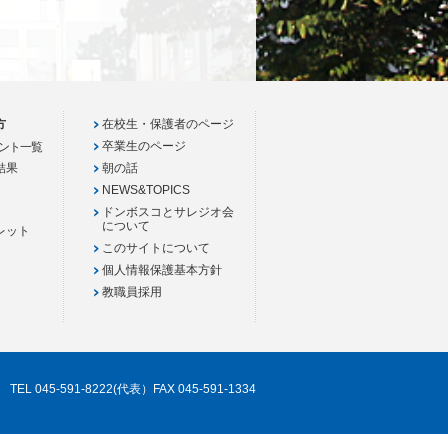
方
在校生・保護者のページ
卒業生のページ
ント一覧
結果
朝の話
NEWS&TOPICS
ドンボスコとサレジオ会
について
レット
このサイトについて
個人情報保護基本方針
教職員採用
TEL 045-591-8222(代表）FAX 045-591-1334