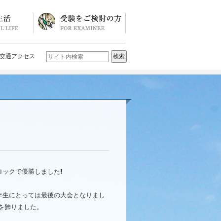
ソード
ブログ)
学校説明会・イベント一覧
入試要項・入試結果
Q&A
お問い合わせ
学校案内パンフレット
交通アクセス
ロックで優勝しました❗️
年生にとっては最後の大会となりまし
を飾りました。