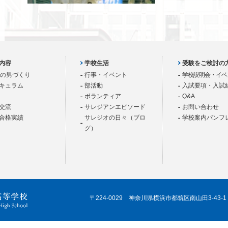
内容
学校生活
受験をご検討の
歳の男づくり
行事・イベント
学校説明会・イベ
キュラム
部活動
入試要項・入試
ボランティア
Q&A
交流
サレジアンエピソード
お問い合わせ
合格実績
サレジオの日々（ブロ
学校案内パンフ
グ）
〒224-0029 神奈川県横浜市都筑区南山田3-43-1