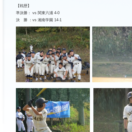
【戦歴】
準決勝：
vs
関東六浦
4-0
決 勝 ：
vs
湘南学園
14-1