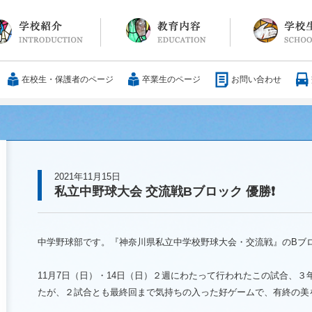
長メッセージ
育方針・沿革
設紹介
服
通アクセス
25歳の男づくり
カリキュラム
教科
国際交流
大学合格実績
行事・イベント
部活動
ボランティア
サレジアンエピ
サレジオの日々(
在校生・保護者のページ
卒業生のページ
お問い合わせ
2021年11月15日
私立中野球大会 交流戦Bブロック 優勝❗️
中学野球部です。『神奈川県私立中学校野球大会・交流戦』の
B
ブ
11
月
7
日（日）・
14
日（日）２週にわたって行われたこの試合、３
たが、２試合とも最終回まで気持ちの入った好ゲームで、有終の美