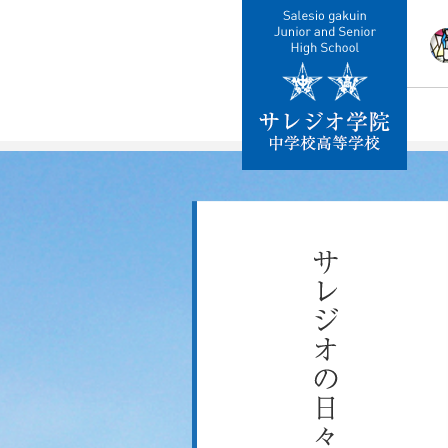
校
教
施
制
交