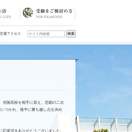
ソード
ブログ)
学校説明会・イベント一覧
入試要項・入試結果
Q&A
お問い合わせ
学校案内パンフレット
交通アクセス
。光陵高校を相手に迎え、悲願の二次
追いつかれ、後半に勝ち越し点を決め
に応援頂きありがとうございました。