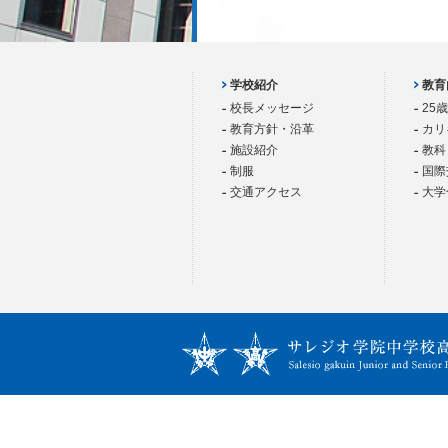
学校紹介
教育
校長メッセージ
25
教育方針・沿革
カリ
施設紹介
教科
制服
国際
交通アクセス
大学