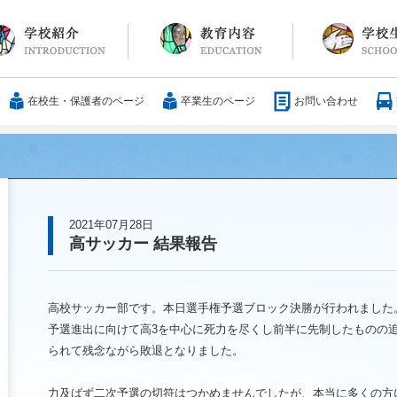
長メッセージ
育方針・沿革
設紹介
服
通アクセス
25歳の男づくり
カリキュラム
教科
国際交流
大学合格実績
行事・イベント
部活動
ボランティア
サレジアンエピ
サレジオの日々(
在校生・保護者のページ
卒業生のページ
お問い合わせ
2021年07月28日
高サッカー 結果報告
高校サッカー部です。本日選手権予選ブロック決勝が行われました
予選進出に向けて高
3
を中心に死力を尽くし前半に先制したものの
られて残念ながら敗退となりました。
力及ばず二次予選の切符はつかめませんでしたが、本当に多くの方