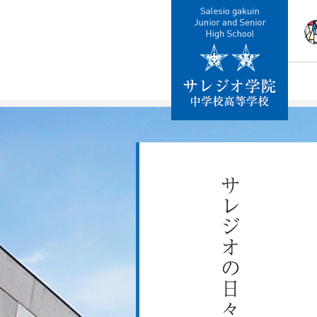
校
教
施
制
交