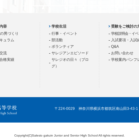
内容
学校生活
受験をご検討の
歳の男づくり
行事・イベント
学校説明会・イベ
キュラム
部活動
入試要項・入試
ボランティア
Q&A
交流
サレジアンエピソード
お問い合わせ
合格実績
サレジオの日々（ブロ
学校案内パンフ
グ）
〒224-0029 神奈川県横浜市都筑区南山田3-43-1
Copyright(C)Salesio gakuin Junior and Senior High School All rights reserved.