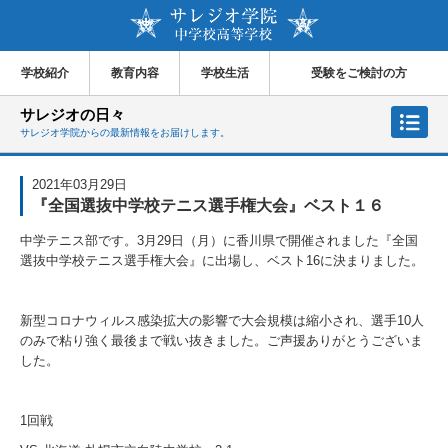
学校紹介
教育内容
学校生活
受験をご検討の方
サレジオの日々
サレジオ学院からの最新情報をお届けします。
2021年03月29日
『全国選抜中学校テニス選手権大会』ベスト１６
中学テニス部です。
3
月
29
日（月）に香川県で開催されました『全国
選抜中学校テニス選手権大会』に出場し、ベスト
16
に決まりました。
新型コロナウィルス感染拡大の影響で大会規模は縮小され、選手
10
人
のみで粘り強く最後まで戦い抜きました。ご声援ありがとうございま
した。
1回戦