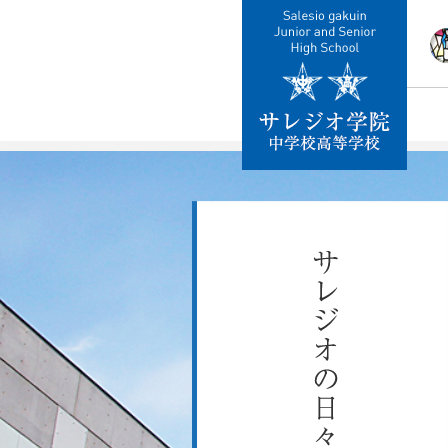
校
教
施
制
交