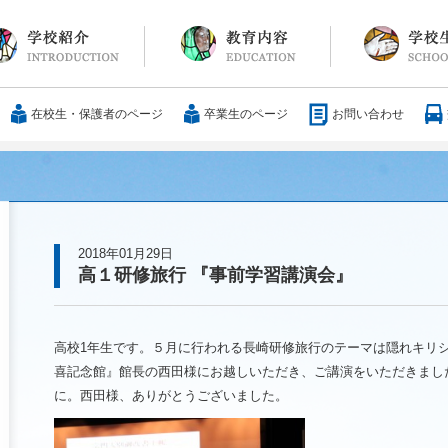
長メッセージ
育方針・沿革
設紹介
服
通アクセス
25歳の男づくり
カリキュラム
教科
国際交流
大学合格実績
行事・イベント
部活動
ボランティア
サレジアンエピ
サレジオの日々(
在校生・保護者のページ
卒業生のページ
お問い合わせ
2018年01月29日
高１研修旅行 『事前学習講演会』
高校1年生です。５月に行われる長崎研修旅行のテーマは隠れキリ
喜記念館』館長の西田様にお越しいただき、ご講演をいただきまし
に。西田様、ありがとうございました。