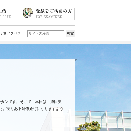
ソード
ブログ)
学校説明会・イベント一覧
入試要項・入試結果
Q&A
お問い合わせ
学校案内パンフレット
交通アクセス
シタンです。そこで、本日は『澤田美
た。実りある研修旅行になりますよう