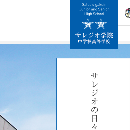
校
教
施
制
交