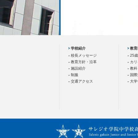
学校紹介
教育
校長メッセージ
25
教育方針・沿革
カリ
施設紹介
教科
制服
国際
交通アクセス
大学