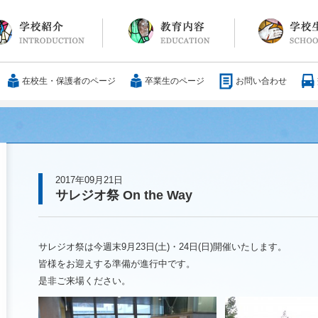
長メッセージ
育方針・沿革
設紹介
服
通アクセス
25歳の男づくり
カリキュラム
教科
国際交流
大学合格実績
行事・イベント
部活動
ボランティア
サレジアンエピ
サレジオの日々(
在校生・保護者のページ
卒業生のページ
お問い合わせ
2017年09月21日
サレジオ祭 On the Way
サレジオ祭は今週末9月23日(土)・24日(日)開催いたします。
皆様をお迎えする準備が進行中です。
是非ご来場ください。