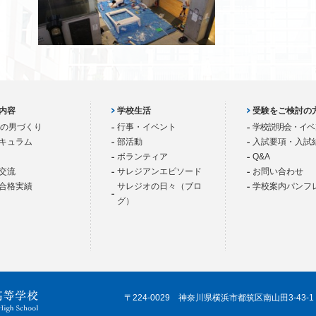
内容
学校生活
受験をご検討の
歳の男づくり
行事・イベント
学校説明会・イベ
キュラム
部活動
入試要項・入試
ボランティア
Q&A
交流
サレジアンエピソード
お問い合わせ
合格実績
サレジオの日々（ブロ
学校案内パンフ
グ）
〒224-0029 神奈川県横浜市都筑区南山田3-43-1