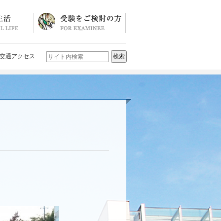
ソード
ブログ)
学校説明会・イベント一覧
入試要項・入試結果
Q&A
お問い合わせ
学校案内パンフレット
交通アクセス