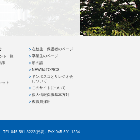
方
在校生・保護者のページ
卒業生のページ
ント一覧
結果
朝の話
NEWS&TOPICS
ドンボスコとサレジオ会
について
レット
このサイトについて
個人情報保護基本方針
教職員採用
TEL 045-591-8222(代表）FAX 045-591-1334