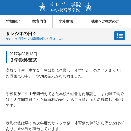
学校紹介
教育内容
学校生活
受験をご検討の方
サレジオの日々
サレジオ学院からの最新情報をお届けします。
2017年03月18日
３学期終業式
高校３年生・中学３年生は既に卒業し、４学年だけのこじんまりとし
た雰囲気の中、３学期終業式が行われました。
学校長がこの１年間伝えてきた本校の理念を再確認し、また離任式で
は４３年間奉職された体育科の先生からご挨拶があり名残惜しい限り
です。
表彰の後は早くも次年度のサレジオ祭・体育祭の幹部から呼びかけが
あり、新体制が稼働しています。