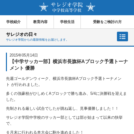
学校紹介
教育内容
学校生活
受験をご検討の方
サレジオの日々
サレジオ学院からの最新情報をお届けします。
2015年05月14日
【中学サッカー部】横浜市長旗杯Aブロック予選トーナ
メント 優勝
先週ゴールデンウィーク、横浜市長旗杯Aブロック予選トーナメン
ト が行われました。
多くの強豪校がひしめくAブロックで勝ち進み、5/4に決勝戦を迎えま
した。
先制される厳しい試合でしたが跳ね返し、見事優勝しました！！
サレジオ学院中学校のサッカー部としては部が始まって以来の快挙
で、
６月末に行われる本大会に駒を進めました！