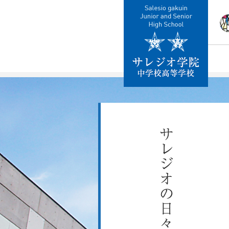
校
教
施
制
交