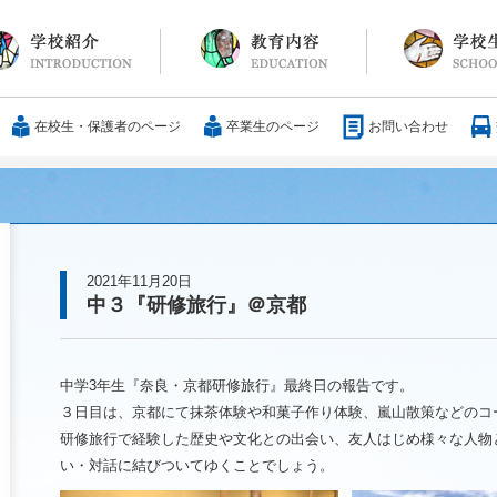
長メッセージ
育方針・沿革
設紹介
服
通アクセス
25歳の男づくり
カリキュラム
教科
国際交流
大学合格実績
行事・イベント
部活動
ボランティア
サレジアンエピ
サレジオの日々(
在校生・保護者のページ
卒業生のページ
お問い合わせ
2021年11月20日
中３『研修旅行』＠京都
中学3年生『奈良・京都研修旅行』最終日の報告です。
３日目は、京都にて抹茶体験や和菓子作り体験、嵐山散策などのコ
研修旅行で経験した歴史や文化との出会い、友人はじめ様々な人物
い・対話に結びついてゆくことでしょう。