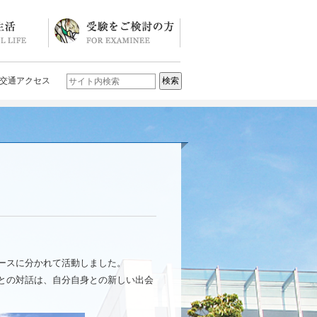
ソード
ブログ)
学校説明会・イベント一覧
入試要項・入試結果
Q&A
お問い合わせ
学校案内パンフレット
交通アクセス
ースに分かれて活動しました。
との対話は、自分自身との新しい出会