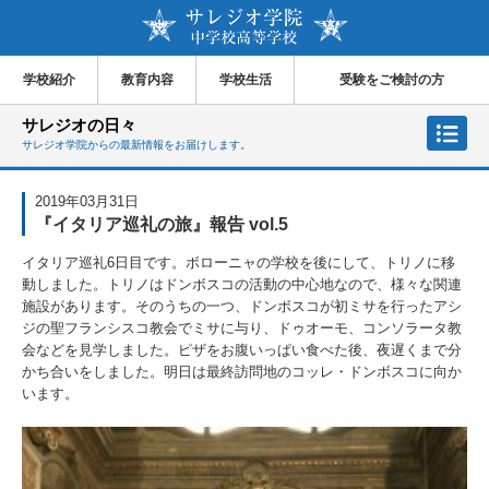
学校紹介
教育内容
学校生活
受験をご検討の方
サレジオの日々
サレジオ学院からの最新情報をお届けします。
2019年03月31日
『イタリア巡礼の旅』報告 vol.5
イタリア巡礼6日目です。ボローニャの学校を後にして、トリノに移
動しました。トリノはドンボスコの活動の中心地なので、様々な関連
施設があります。そのうちの一つ、ドンボスコが初ミサを行ったアシ
ジの聖フランシスコ教会でミサに与り、ドゥオーモ、コンソラータ教
会などを見学しました。ピザをお腹いっぱい食べた後、夜遅くまで分
かち合いをしました。明日は最終訪問地のコッレ・ドンボスコに向か
います。