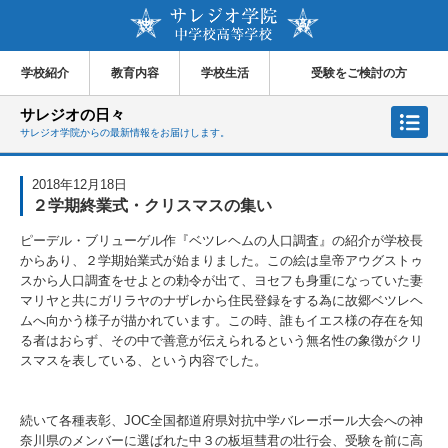
学校紹介
教育内容
学校生活
受験をご検討の方
サレジオの日々
サレジオ学院からの最新情報をお届けします。
2018年12月18日
２学期終業式・クリスマスの集い
ピーデル・ブリューゲル作『ベツレヘムの人口調査』の紹介が学校長
からあり、２学期始業式が始まりました。この絵は皇帝アウグストゥ
スから人口調査をせよとの勅令が出て、ヨセフも身重になっていた妻
マリヤと共にガリラヤのナザレから住民登録をする為に故郷ベツレヘ
ムへ向かう様子が描かれています。この時、誰もイエス様の存在を知
る者はおらず、その中で善意が伝えられるという無名性の象徴がクリ
スマスを表している、という内容でした。
続いて各種表彰、JOC全国都道府県対抗中学バレーボール大会への神
奈川県のメンバーに選ばれた中３の板垣彗君の壮行会、受験を前に高