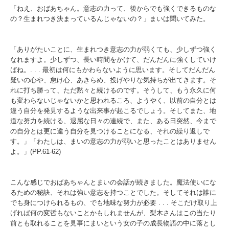
「ねえ、おばあちゃん。意志の力って、後からでも強くできるものな
の？生まれつき決まっているんじゃないの？」まいは聞いてみた。
「ありがたいことに、生まれつき意志の力が弱くても、少しずつ強く
なれますよ。少しずつ、長い時間をかけて、だんだんに強くしていけ
ばね。
. . .
最初は何にもかわらないように思います。そしてだんだん
疑いの心や、怠け心、あきらめ、投げやりな気持ちが出てきます。そ
れに打ち勝って、ただ黙々と続けるのです。そうして、もう永久に何
も変わらないじゃないかと思われるころ、ようやく、以前の自分とは
違う自分を発見するような出来事が起こるでしょう。そしてまた、地
道な努力を続ける、退屈な日々の連続で、また、ある日突然、今まで
の自分とは更に違う自分を見つけることになる、それの繰り返しで
す。」「わたしは、まいの意志の力が弱いと思ったことはありません
よ。」
(PP.61-62)
こんな感じでおばあちゃんとまいの会話が続きました。魔法使いにな
るための秘訣、それは強い意志を持つことでした。そしてそれは誰に
でも身につけられるもの、でも地味な努力が必要
. . .
そこだけ取り上
げれば何の変哲もないことかもしれませんが、梨木さんはこの当たり
前とも取れることを見事にまいという女の子の成長物語の中に落とし