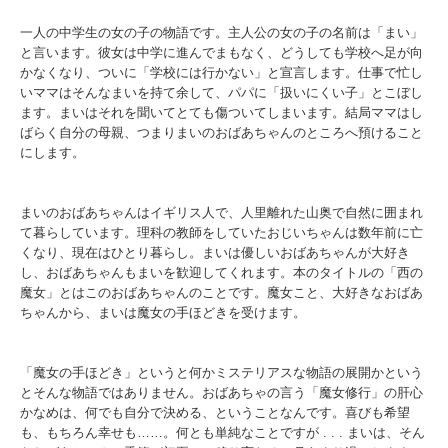
一人の中学生の女の子の物語です。主人公の女の子の名前は「まい」
と言います。彼女は中学に進んでまもなく、どうしても学校へ足が向
かなくなり、ついに「学校には行かない」と宣言します。仕事で忙し
いママはそんなまいを持て余して、パパに「扱いにくい子」とこぼし
ます。まいはそれを聞いてとても傷ついてしまいます。結局ママはし
ばらく自分の母親、つまりまいのおばあちゃんのところへ預けること
にします。
まいのおばあちゃんはイギリス人で、人里離れた山奥で自然に囲まれ
て暮らしています。理科の教師をしていたおじいちゃんは数年前に亡
くなり、現在はひとり暮らし。まいは優しいおばあちゃんが大好き
し、おばあちゃんもまいを歓迎してくれます。本のタイトルの「西の
魔女」とはこのおばあちゃんのことです。魔女こと、大好きなおばあ
ちゃんから、まいは魔女の手ほどきを受けます。
「魔女の手ほどき」というと何かミステリアスな物語の展開かという
とそんな物語ではありません。おばあちゃの言う「魔女修行」の肝心
かなめは、何でも自分で決める、ということなんです。喜びも希望
も、もちろん幸せも……。何とも単純なことですが
. . .
まいは、そん