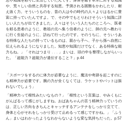
恵や知識を頼りに生活していたんです。身体を癒す草木に対する知識
や、荒々しい自然と共存する知恵。予測される困難をかわしたり、耐
え抜く力。そういうものを、昔の人は今の時代の人々よりはるかに豊
富に持っていたんですよ。で、その中でもとりわけそういう知識に詳
しい人たちが出てきました。人々はそういう人たちのところへ、医者
を頼る患者のように、教祖の元へ集う信者のように、師の元へ教わり
に行く生徒のように、訪ねて行ったのです。そのうちに、そういうあ
る特殊な人たちの持っているものは、親から子へ、子から孫へ自然に
伝えられるようになりました。知恵や知識だけでなく、ある特殊な能
力もね。」「それはつまり
. . .
」まいは、頭の中を整理しながらいっ
た。「超能力？超能力が遺伝すること？」
p.44
「スポーツをするのに体力が必要なように、魔法や奇跡を起こすのに
も精神力が必要です。腕の力が全くなくては、ラケットやバットは振
れないでしょう」
「精神力って根性みたいなもの？」「根性という言葉は、やみくもに
がんばるって感じがしますね。おばあちゃんの言う精神力っていうの
は、正しい方向をきちんとキャッチするアンテナをしっかり立てて、
身体と心がそれをしっかり受けて止めるって感じですかね。」「ふう
ん」まいはわかったようなわからないような変な気持ちだった。
p.57