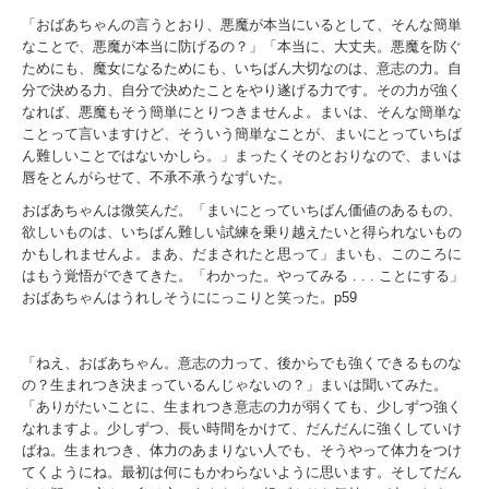
「おばあちゃんの言うとおり、悪魔が本当にいるとして、そんな簡単
なことで、悪魔が本当に防げるの？」「本当に、大丈夫。悪魔を防ぐ
ためにも、魔女になるためにも、いちばん大切なのは、意志の力。自
分で決める力、自分で決めたことをやり遂げる力です。その力が強く
なれば、悪魔もそう簡単にとりつきませんよ。まいは、そんな簡単な
ことって言いますけど、そういう簡単なことが、まいにとっていちば
ん難しいことではないかしら。」まったくそのとおりなので、まいは
唇をとんがらせて、不承不承うなずいた。
おばあちゃんは微笑んだ。「まいにとっていちばん価値のあるもの、
欲しいものは、いちばん難しい試練を乗り越えたいと得られないもの
かもしれませんよ。まあ、だまされたと思って」まいも、このころに
はもう覚悟ができてきた。「わかった。やってみる
. . .
ことにする」
おばあちゃんはうれしそうににっこりと笑った。
p59
「ねえ、おばあちゃん。意志の力って、後からでも強くできるものな
の？生まれつき決まっているんじゃないの？」まいは聞いてみた。
「ありがたいことに、生まれつき意志の力が弱くても、少しずつ強く
なれますよ。少しずつ、長い時間をかけて、だんだんに強くしていけ
ばね。生まれつき、体力のあまりない人でも、そうやって体力をつけ
てくようにね。最初は何にもかわらないように思います。そしてだん