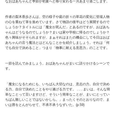
なおばあちゃんと季節が初夏へと移り変わる一月あまり過ごします。
作者の梨木香歩さんは、空の様子や庭の折々の草花の変化に登場人物
の心を重ねて筆を進めています。さて物語の後半はどう展開するので
しょうか？タイトルには「魔女が死んだ」とあるのですが、おばあち
ゃんはどうなるのでしょうか？まいは家や学校に帰るのでしょうか？
色々興味がそそられますが、まぁそれはまたの機会にして今日はおば
あちゃんの言う魔法とはどんなことかを紹介しましょう。それは「何
でも自分で決めること」つまり「物事に耐える意思力」のことです。
一節を読んでみましょう。おばあちゃんがまいに語りかけるシーンで
す。
「魔女になるためにも、いちばん大切なのは、意志の力。自分で決め
る力、自分で決めたことをやり遂げる力です。
. . .
まいは、そんな簡
単なことって言いますけど、そういう簡単なことが、まいにとってい
ちばん難しいことではないかしら。」まったくそのとおりなので、ま
いは唇をとんがらせて、不承不承うなずいた。
(p.59)