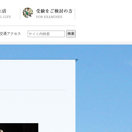
ソード
ブログ)
学校説明会・イベント一覧
入試要項・入試結果
Q&A
お問い合わせ
学校案内パンフレット
交通アクセス