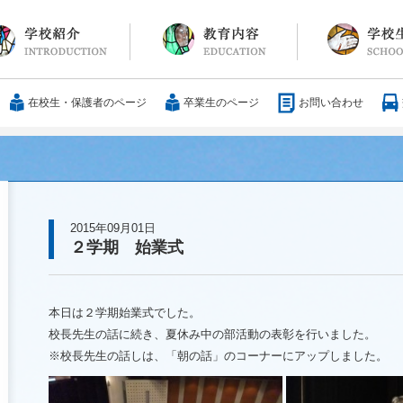
長メッセージ
育方針・沿革
設紹介
服
通アクセス
25歳の男づくり
カリキュラム
教科
国際交流
大学合格実績
行事・イベント
部活動
ボランティア
サレジアンエピ
サレジオの日々(
在校生・保護者のページ
卒業生のページ
お問い合わせ
2015年09月01日
２学期 始業式
本日は２学期始業式でした。
校長先生の話に続き、夏休み中の部活動の表彰を行いました。
※校長先生の話しは、「朝の話」のコーナーにアップしました。