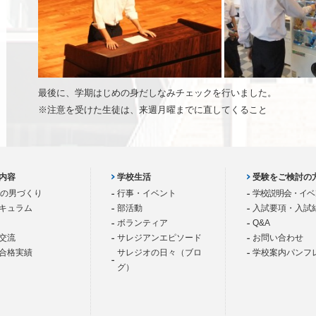
最後に、学期はじめの身だしなみチェックを行いました。
※注意を受けた生徒は、来週月曜までに直してくること
内容
学校生活
受験をご検討の
歳の男づくり
行事・イベント
学校説明会・イベ
キュラム
部活動
入試要項・入試
ボランティア
Q&A
交流
サレジアンエピソード
お問い合わせ
合格実績
サレジオの日々（ブロ
学校案内パンフ
グ）