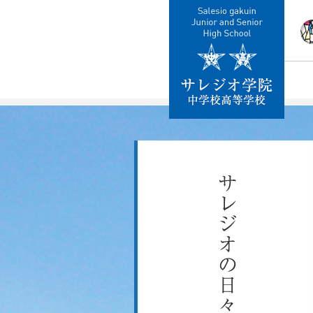
校
教
施
制
交