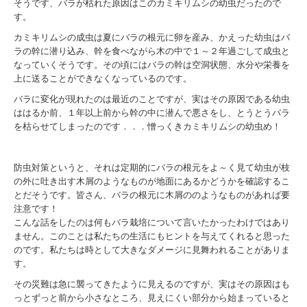
そうです、バラが枯れた原因はこのカミキリムシの幼虫だったので
す。
カミキリムシの成虫は夏にバラの根元に卵を産み、かえった幼虫はバ
ラの幹に潜り込み、幹を食べながら木の中で１～２年過ごして成虫と
なっていくそうです。その頃にはバラの幹は空洞状態、水分や栄養を
上に送ることができなくなっているのです。
バラに変化が現れたのは最近のことですが、実はその原因である幼虫
ははるか前、１年以上前から幹の中に潜んで悪さをし、とうとうバラ
を枯らせてしまったのです．．．憎っくきカミキリムシの幼虫め！
防虫対策というと、それは定期的にバラの根元をよ～く見て幼虫が枝
の外に吐き出す木屑のようなものが地面にあるかどうかを確認するこ
とだそうです。皆さん、
バラの根元に木屑ののようなもの
があれば要
注意です！
こんな話をしたのは何もバラ栽培について言いたかったわけではあり
ません。このことは私たちの生活にもヒントを与えてくれると思った
のです。私たちは時として大きなダメージに見舞われることがありま
す。
その災難は急に襲ってきたように見えるのですが、実はその原因はも
っとずっと前から小さなところ、見えにくい部分から始まっていると