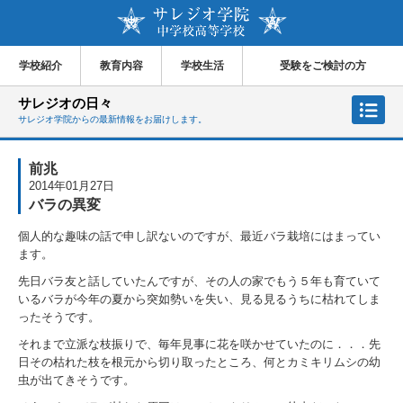
学校紹介
教育内容
学校生活
受験をご検討の方
サレジオの日々
サレジオ学院からの最新情報をお届けします。
前兆
2014年01月27日
バラの異変
個人的な趣味の話で申し訳ないのですが、最近バラ栽培にはまってい
ます。
先日バラ友と話していたんですが、その人の家でもう５年も育ていて
いるバラが今年の夏から突如勢いを失い、見る見るうちに枯れてしま
ったそうです。
それまで立派な枝振りで、毎年見事に花を咲かせていたのに．．．先
日その枯れた枝を根元から切り取ったところ、何とカミキリムシの幼
虫が出てきそうです。