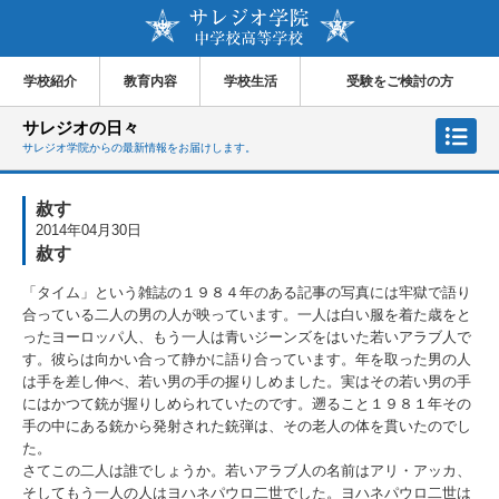
学校紹介
教育内容
学校生活
受験をご検討の方
サレジオの日々
サレジオ学院からの最新情報をお届けします。
赦す
2014年04月30日
赦す
「タイム」という雑誌の１９８４年のある記事の写真には牢獄で語り
合っている二人の男の人が映っています。一人は白い服を着た歳をと
ったヨーロッパ人、もう一人は青いジーンズをはいた若いアラブ人で
す。彼らは向かい合って静かに語り合っています。年を取った男の人
は手を差し伸べ、若い男の手の握りしめました。実はその若い男の手
にはかつて銃が握りしめられていたのです。遡ること１９８１年その
手の中にある銃から発射された銃弾は、その老人の体を貫いたのでし
た。
さてこの二人は誰でしょうか。若いアラブ人の名前はアリ・アッカ、
そしてもう一人の人はヨハネパウロ二世でした。ヨハネパウロ二世は