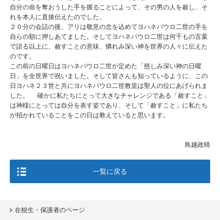
自分の命を奪おうした手を握ることによって、その男の人を赦し、そ
れを本人に直接伝えたのでした。
２０分の会話の後、アリは敬意の念を込めてヨハネパウロ二世の手を
自らの額に押しあてました。そしてヨハネパウロ二世は何千もの言葉
で語る以上に、赦すことの意味、憐れみ深い神を世界の人々に伝えた
のです。
この前の日曜日はヨハネパウロ二世が定めた「慈しみ深い神の日曜
日」を全世界で祝いました。そして皆さんも知っているように、
この
日ヨハネ２３世と共にヨハネパウロ二世教皇は聖人の位にあげられま
した。
確かに私たちにとって大きなチャレンジである「赦すこと」
は神様にとっては自分を表す姿であり、そして「赦すこと」に私たち
が招かれていることをこの日は教えていると思います。
鳥越政晴
一覧に戻る
在校生・保護者のページ