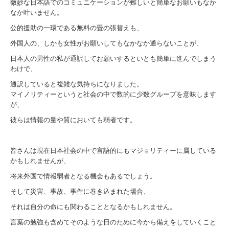
微妙な日本語でのコミュニケーションが難しいと簡単なお願いもなか
なか叶いません。
公的援助の一環である無料の畳の張替えも、
外国人の、しかも女性がお願いしてもなかなか通らないことが、
日本人の男性の私が通訳してお願いするといとも簡単に進んでしまう
わけで、
通訳していると複雑な気持ちになりました。
マイノリティーというと社会の中で数的に少数グループを意味します
が、
彼らは情報の量や質においても弱者です。
皆さんは現在日本社会の中で言語的にもマジョリティーに属している
かもしれませんが、
将来外国で情報弱者となる機会もあるでしょう。
そして災害、事故、事件に巻き込まれた場合、
それは自分の命にも関わることとなるかもしれません。
言葉の勉強も含めてそのような日のために今から備えをしていくこと