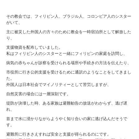
その教会では、フィリピン人、ブラジル人、コロンビア人のシスター
がいて、
主に被災した外国人の方々のために教会を一時宿泊所として解放した
り、
支援物資を配布していました。
私はフィリピン人のシスターと一緒にフィリピンの家庭を訪問し、
病気の赤ちゃんが診察を受けられる場所や手続きの方法を伝えたり、
市役所に行き公的支援を受けるために通訳のようなことをしてきまし
た。
外国人は日本社会でマイノリティーとして苦労しますが、
自然災害の場合には一層深刻です。
堤防が決壊した時、ある家族は避難勧告の放送がわからず、逃げ遅
れ、
首まで水に浸かりながらようやく知り合いの家に逃げ込んだそうで
す。
避難所に行きさえすれば安全と支援が得られるのにです。