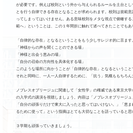
が必要です。例えば校則という外から与えられるルールを土台とし
とを行う自律できる存在となることが求められます。校則は規範意
ってしまってはいけません。ある意味校則をメタな視点で俯瞰する
範へ」ということは、この１年間折に触れて述べてきたことでもあ
「自律的な存在」となるということをもう少しサレジオ的に言ます
「神様からの声を聞くことのできる場」
「神様と出会う恵みの場」
「自分の召命の方向性を具体化する場」
このような場所に向かうことが「自律的な存在」となるということ
それと同時に、一人一人自律するために、「抗う」気概ももちろん
ノブレスオブリージュに関連して「女性学」の権威である東京大学名
の入学式の講演を視聴しましょう。内容は「ノブレスオブリージュ
「自分の頑張りだけで東大に入ったと思ってはいけない。」「恵ま
るために使って」という指摘はとても大切なことを語っていると思
３学期も頑張っていきましょう。