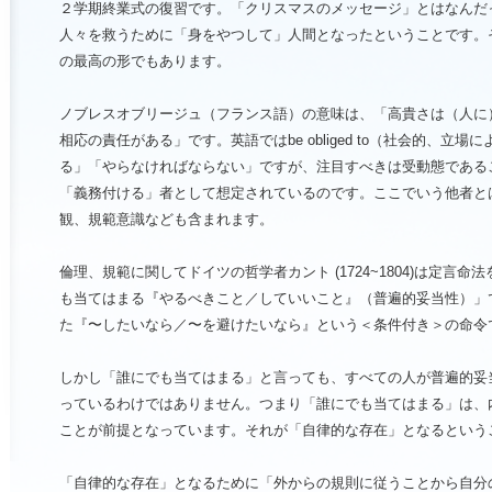
２学期終業式の復習です。「クリスマスのメッセージ」とはなんだ
人々を救うために「身をやつして」人間となったということです。
の最高の形でもあります。
ノブレスオブリージュ（フランス語）の意味は、「高貴さは（人に
相応の責任がある」です。英語ではbe obliged to（社会的、立
る」「やらなければならない」ですが、注目すべきは受動態である
「義務付ける」者として想定されているのです。ここでいう他者と
観、規範意識なども含まれます。
倫理、規範に関してドイツの哲学者カント (1724~1804)は定言
も当てはまる『やるべきこと／していいこと』（普遍的妥当性）」
た『〜したいなら／〜を避けたいなら』という＜条件付き＞の命令
しかし「誰にでも当てはまる」と言っても、すべての人が普遍的妥
っているわけではありません。つまり「誰にでも当てはまる」は、
ことが前提となっています。それが「自律的な存在」となるという
「自律的な存在」となるために「外からの規則に従うことから自分