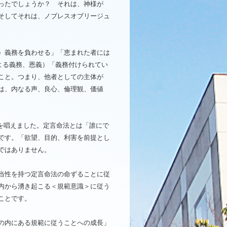
ったでしょうか？ それは、神様が
そしてそれは、ノブレスオブリージュ
）義務を負わせる」「恵まれた者には
場による義務、恩義）「義務付けられてい
こと。つまり、他者としての主体が
は、内なる声、良心、倫理観、価値
命法を唱えました。定言命法とは「誰にで
です。「欲望、目的、利害を前提とし
ではありません。
当性を持つ定言命法の命ずることに従
内から湧き起こる＜規範意識＞に従う
ことです。
の内にある規範に従うことへの成長」