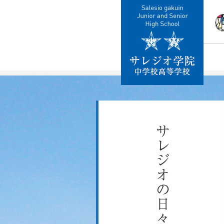
校
教
施
制
交