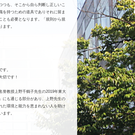
つつも、そこから自ら判断し正しいこ
識を持つための道具でありそれに留ま
ことも必要となります。「規則から規
ります。
。
です。
大切です！
誉教授上野千鶴子先生の2019年東大
」にも通じる部分があり、上野先生の
れた環境と能力を恵まれない人を助け
います。