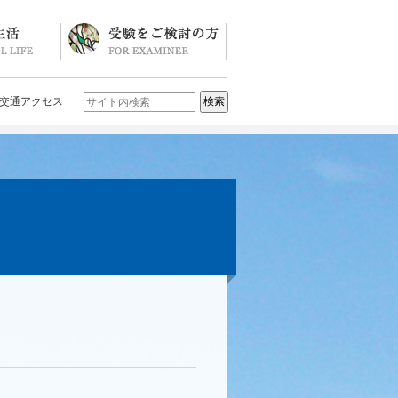
ソード
ブログ)
学校説明会・イベント一覧
入試要項・入試結果
Q&A
お問い合わせ
学校案内パンフレット
交通アクセス