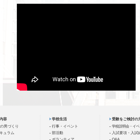
内容
学校生活
受験をご検討の
歳の男づくり
行事・イベント
学校説明会・イベ
キュラム
部活動
入試要項・入試
ボランティア
Q&A