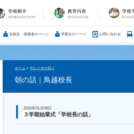
長メッセージ
育方針・沿革
設紹介
服
通アクセス
25歳の男づくり
カリキュラム
教科
国際交流
大学合格実績
行事・イベント
部活動
ボランティア
サレジアンエピ
サレジオの日々(
在校生・保護者のページ
卒業生のページ
お問い合わせ
ホーム
>
サレジオの日々
朝の話｜鳥越校長
2026年01月09日
３学期始業式「学校長の話」