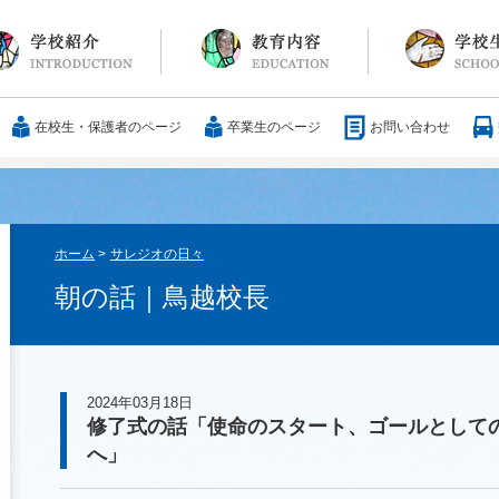
長メッセージ
育方針・沿革
設紹介
服
通アクセス
25歳の男づくり
カリキュラム
教科
国際交流
大学合格実績
行事・イベント
部活動
ボランティア
サレジアンエピ
サレジオの日々(
在校生・保護者のページ
卒業生のページ
お問い合わせ
ホーム
>
サレジオの日々
朝の話｜鳥越校長
2024年03月18日
修了式の話「使命のスタート、ゴールとしての召命 
へ」