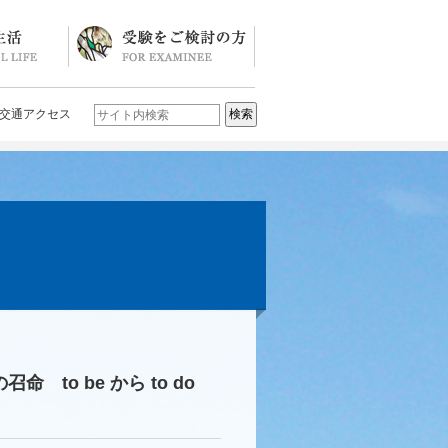
ソード
ブログ)
学校説明会・イベント一覧
入試要項・入試結果
Q&A
お問い合わせ
学校案内パンフレット
交通アクセス
to be から to do