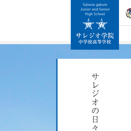
校
教
施
制
交