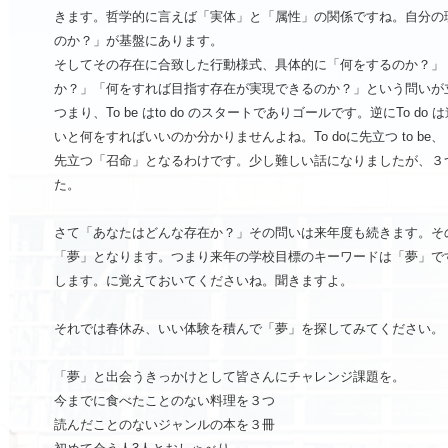
きます。哲学的に言えば
「実体」と「属性」
の関係ですね。
自分の
のか？」が基盤
にあります。
そしてその存在に合致した行動様式、具体的に「何をするのか？」
か？」「
何をすれば目指す存在が実現できるのか？
」という問いが
つまり、
To be はto do のスタートでありゴール
です。逆にTo do
いと何をすればいいのか分かりませんよね。
To doに先立つ to
先立つ「召命」
となるわけです。少し難しい話になりましたが、３
た。
さて「あなたはどんな存在か？」その問いは来年度も続きます。そ
「夢」となります。つまり来年の学校目標のキーワードは「夢」で
します。に覚えておいてくださいね。聞きますよ。
それでは春休み、いい体験を積んで「夢」を探してみてください。
「夢」と出会うきっかけとして皆さんにチャレンジ課題を。
今までに食べたことのない料理を３つ
読んだことのないジャンルの本を３冊