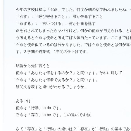
今年の学校目標は「召命」でした。何度か朝の話で触れましたね。
「召す」：「呼び寄せること」、誰か任命すること
「命ずる」：「言いつける」、何か仕事を託す
命を召されてしまったらヤバイけど、何かの使命が与えられる、と
う考えると召命は使命と考えてば大体当たっています。ここまでは
召命と使命似ているのは分かりました。では
召命と使命とは何が違
す。
３学期の終業式、1年間の仕上げです。
結論から先に言うと
使命は「
あなたは何をするのか？
」と問います。それに対して
召命は「
あなたは何者であるか？
」と問います。
疑問文を表すと違いがわかるでしょうか。
あるいは
使命は
「行動」to do
です。
召命は
「存在」to be
です。この違いですね。
さて「存在」と「行動」の違いは？「存在」が「行動」の基本であ