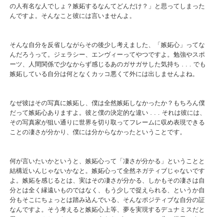
の人有名な人でしょ？嫉妬するなんてどんだけ？」と思ってしまった
んですよ。そんなこと彼には言いませんよ。
そんな自分を反省しながらその後少し考えました、「嫉妬心」ってな
んだろうって。ジェラシー、エンヴィーってやつですよ。勉強やスポ
ーツ、人間関係で少なからず感じるあのガサガサした気持ち . . . でも
嫉妬している自分は何となくカッコ悪くて外には出しませんよね。
なぜ彼はその写真に嫉妬し、僕は全然嫉妬しなかったか？もちろん僕
だって嫉妬心ありますよ。彼と僕の決定的な違い . . . それは彼には、
その写真家が狙い通りに世界を切り取ってフレームに収め表現できる
ことの凄さが分かり、僕には分からなかったということです。
何が言いたいかというと、嫉妬心って「凄さが分かる」ということと
結構近いんじゃないかなと。嫉妬心って全然ネガティブじゃないです
よ。嫉妬を感じるとは、実はその凄さが分かる、しかもその凄さは自
分とは全く縁遠いものではなく、もう少しで捉えられる、というか自
分もそこにちょっとは踏み込んでいる、そんなポジティブな自分の証
なんですよ。そう考えると嫉妬心上等、夢を実現するデュナミスだと