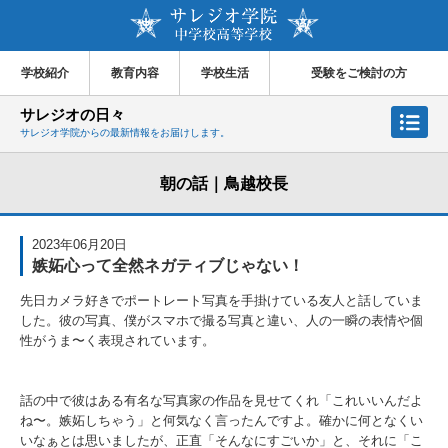
学校紹介
教育内容
学校生活
受験をご検討の方
サレジオの日々
サレジオ学院からの最新情報をお届けします。
朝の話｜鳥越校長
2023年06月20日
嫉妬心って全然ネガティブじゃない！
先日カメラ好きでポートレート写真を手掛けている友人と話していま
した。彼の写真、僕がスマホで撮る写真と違い、人の一瞬の表情や個
性がうま〜く表現されています。
話の中で彼はある有名な写真家の作品を見せてくれ「これいいんだよ
ね〜。嫉妬しちゃう」と何気なく言ったんですよ。確かに何となくい
いなぁとは思いましたが、正直「そんなにすごいか」と、それに「こ