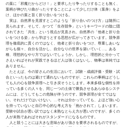
の葉に「邪魔だからどけ！」と要求したり争ったりすることも無く、
葉柄が伸びたり曲がったりすることによって少しだけ体（葉身）をよ
け、ほかの葉と旨く折り合いをつける。
実は、自然界を見渡すとこのような「折り合いのつけ方」は随所に
見られます。そして、かつて「生存競争」というキーワードの陰に隠
されてきた「共生」という視点が見直され、自然界の「他者と折り合
いをつける姿」から学ぼうとする思想が広がってきています。競争原
理を徹底的に貫くのではなく、他者と折り合いをつけ、尊重しあいな
がらも個々、自分を活かし、自分なりの世界を築いていく…。ある
種、理想的なやり方ではないでしょうか。しかし、理想的と分かって
さえいればそれが実践できるほど人は強くはないし、物事は単純では
ありません。
たとえば、今の皆さんの生活において、試験・成績評価・受験・試
合といったものは避けて通れないものですが、これらの事柄はどうし
ても人の心を競争原理へと引き戻そうとします。本来多様な個性を持
っている多くの人々を、同じ一つの土俵で勝負させるあらゆるシステ
ムには、どうしてもこの危険が伴うのです。競争原理が全てではな
い。それだけではいけない。…それは分かっていても、よほど強い心
を持っていないと自己中心的な考え方を「抱かされて」しまいます。
受験や試合が悪い訳ではなく未熟なとらえ方が悪いのですが、多くの
人が未熟であればそれがスタンダードになるものです。
人と競うことには大きな意味があり強さを要求されるものですが、