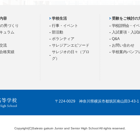
内容
学校生活
受験をご検討の
歳の男づくり
行事・イベント
学校説明会・イベ
キュラム
部活動
入試要項・入試
ボランティア
Q&A
交流
サレジアンエピソード
お問い合わせ
合格実績
サレジオの日々（ブロ
学校案内パンフ
グ）
〒224-0029 神奈川県横浜市都筑区南山田3-43-1
Copyright(C)Salesio gakuin Junior and Senior High School All rights reserved.