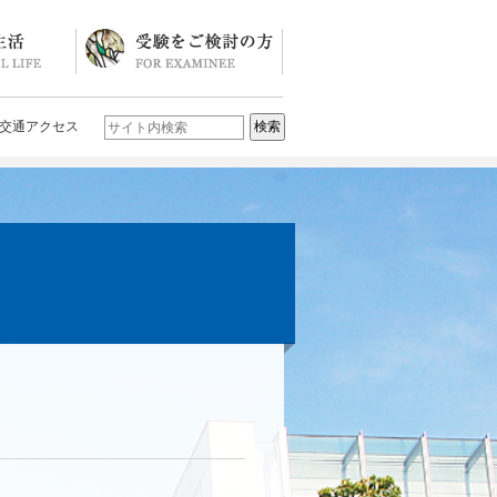
ソード
ブログ)
学校説明会・イベント一覧
入試要項・入試結果
Q&A
お問い合わせ
学校案内パンフレット
交通アクセス