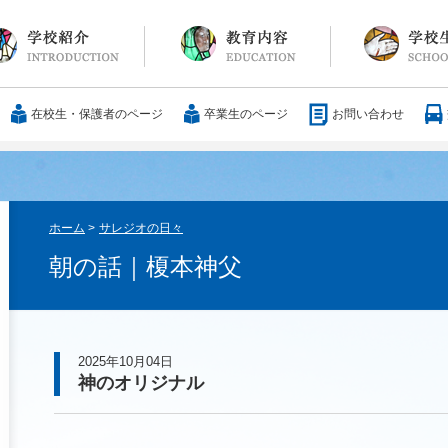
長メッセージ
育方針・沿革
設紹介
服
通アクセス
25歳の男づくり
カリキュラム
教科
国際交流
大学合格実績
行事・イベント
部活動
ボランティア
サレジアンエピ
サレジオの日々(
在校生・保護者のページ
卒業生のページ
お問い合わせ
ホーム
>
サレジオの日々
朝の話｜榎本神父
2025年10月04日
神のオリジナル