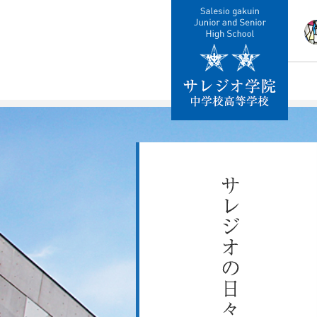
校
教
施
制
交