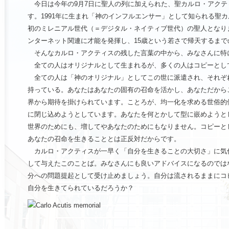
今日は今年の9月7日に聖人の列に加えられた、聖カルロ・アクテ
す。1991年に生まれ「神のインフルエンサー」として知られる聖
初のミレニアル世代（＝デジタル・ネイティブ世代）の聖人となり
ンターネット関連に才能を発揮し、15歳という若さで帰天するま
そんなカルロ・アクティスの残した言葉の中から、みなさんに特
全ての人はオリジナルとして生まれるが、多くの人はコピーとし
全ての人は「神のオリジナル」としてこの世に派遣され、それぞ
持っている。あなたはあなたの固有の召命を活かし、あなただから
界から期待を掛けられています。ことろが、均一化を求める世俗的
に閉じ込めようとしています。あなたを何とかして型に嵌めようと
世界のためにも、増してやあなたのためにもなりません。コピーと
あなたの召命を生きることとは正反対だからです。
カルロ・アクティスが一早く「自分を生きることの大切さ」に気
して与えたこのことば。みなさんにも良いアドバイスになるのでは
分への問題提起として受け止めましょう。自分は流されるままにコ
自分を生きてられているだろうか？