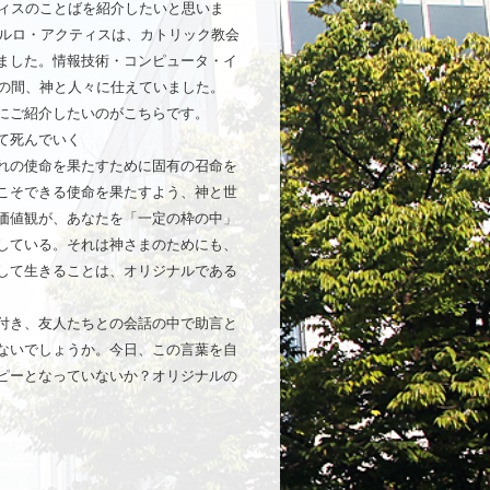
ィスのことばを紹介したいと思いま
カルロ・アクティスは、カトリック教会
ました。情報技術・コンピュータ・イ
での間、神と人々に仕えていました。
にご紹介したいのがこちらです。
て死んでいく
れの使命を果たすために固有の召命を
こそできる使命を果たすよう、神と世
価値観が、あなたを「一定の枠の中」
している。それは神さまのためにも、
して生きることは、オリジナルである
付き、友人たちとの会話の中で助言と
ないでしょうか。今日、この言葉を自
ピーとなっていないか？オリジナルの