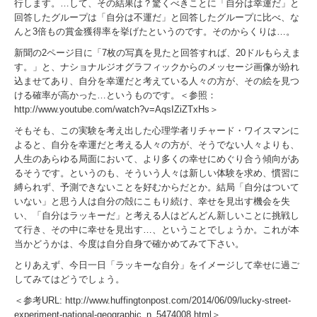
行します。…して、その結果は？驚くべきことに「自分は幸運だ」と
回答したグループは「自分は不運だ」と回答したグループに比べ、な
んと3倍もの賞金獲得率を挙げたというのです。そのからくりは…。
新聞の2ページ目に「7枚の写真を見たと回答すれば、20ドルもらえま
す。」と、ナショナルジオグラフィックからのメッセージ画像が紛れ
込ませてあり、自分を幸運だと考えている人々の方が、その絵を見つ
ける確率が高かった…というものです。＜参照：
http://www.youtube.com/watch?v=AqsIZiZTxHs＞
そもそも、この実験を考え出した心理学者リチャード・ワイスマンに
よると、自分を幸運だと考える人々の方が、そうでない人々よりも、
人生のあらゆる局面において、より多くの幸せにめぐり合う傾向があ
るそうです。というのも、そういう人々は新しい体験を求め、慣習に
縛られず、予測できないことを好むからだとか。結局「自分はついて
いない」と思う人は自分の殻にこもり続け、幸せを見出す機会を失
い、「自分はラッキーだ」と考える人はどんどん新しいことに挑戦し
て行き、その中に幸せを見出す…、ということでしょうか。これが本
当かどうかは、今度は自分自身で確かめてみて下さい。
とりあえず、今日一日「ラッキーな自分」をイメージして幸せに過ご
してみてはどうでしょう。
＜参考URL: http://www.huffingtonpost.com/2014/06/09/lucky-street-
experiment-national-geographic_n_5474008.html＞