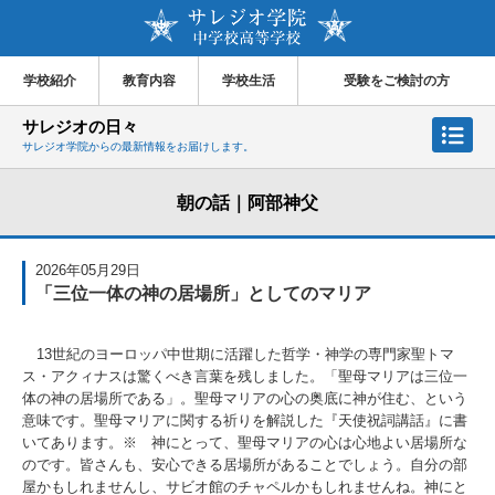
学校紹介
教育内容
学校生活
受験をご検討の方
サレジオの日々
サレジオ学院からの最新情報をお届けします。
朝の話｜阿部神父
2026年05月29日
「三位一体の神の居場所」としてのマリア
13世紀のヨーロッパ中世期に活躍した哲学・神学の専門家聖トマ
ス・アクィナスは驚くべき言葉を残しました。「聖母マリアは三位一
体の神の居場所である」。聖母マリアの心の奥底に神が住む、という
意味です。聖母マリアに関する祈りを解説した『天使祝詞講話』に書
いてあります。※ 神にとって、聖母マリアの心は心地よい居場所な
のです。皆さんも、安心できる居場所があることでしょう。自分の部
屋かもしれませんし、サビオ館のチャペルかもしれませんね。神にと