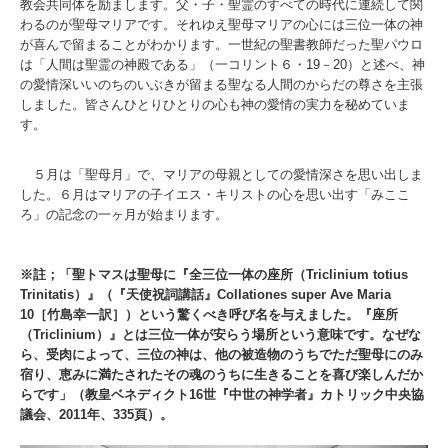
教会共同体を励まします。父・子・聖霊のすべての時代に連続して関
わるのが聖母マリアです。それゆえ聖母マリアの心には三位一体の神
が喜んで留まることがわかります。一世紀の聖書教師だった聖パウロ
は「人間は聖霊の神殿である」（一コリント６・19－20）と述べ、神
の愛情深いいのちのいぶきが留まる聖なる人間のからだの尊さを主張
しました。皆さんひとりひとりの心も神の愛情の実力を秘めていま
す。
５月は「聖母月」で、マリアの母親としての愛情深さを思い出しま
した。６月はマリアの子イエス・キリストの心を思い出す「みここ
ろ」の記念の一ヶ月が始まります。
※註；「聖トマスは聖母に『全三位一体の座所（Triclinium totius
Trinitatis）』（『天使祝詞講話』Collationes super Ave Maria
10［竹島幸一訳］）という驚くべき呼び名を与えました。『座所
（Triclinium）』とは三位一体が安らう場所という意味です。なぜな
ら、受肉によって、三位の神は、他の被造物のうちでただ聖母にのみ
宿り、恵みに満たされたその魂のうちに生きることを喜び楽しんだか
らです」（教皇ベネディクト16世『中世の神学者』カトリック中央協
議会、2011年、335頁）。