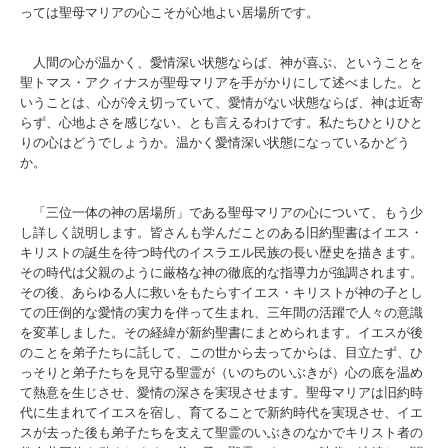
っては聖母マリアの心こそが心地よい居場所です。
人間の心が温かく、愛情深い状態ならば、神が喜ぶ、ということを
聖トマス・アクィナスが聖母マリアを手がかりにして述べました。と
いうことは、心が冷え切っていて、愛情がない状態ならば、神は近寄
らず、心地よさを感じない、とも言えるわけです。私たちひとりひと
りの心はどうでしょうか。温かく愛情深い状態になっているかどう
か。
「三位一体の神の居場所」である聖母マリアの心について、もう少
し詳しく説明します。皆さんも学んだことのある旧約聖書はイエス・
キリストの誕生を待つ時代のイスラエル民族の長い歴史を描きます。
その時代は父親のように厳格な神の徹底的な指導力が強調されます。
その後、あらゆる人に救いをもたらすイエス・キリストが神の子とし
ての圧倒的な愛情の実力を伴って生まれ、三年間の活躍で人々の意識
を変革しました。その経緯が新約聖書にまとめられます。イエスが後
のことを弟子たちに託して、この世から去ってからは、目立たず、ひ
っそりと弟子たちを見守る聖霊が（いのちのいぶきが）心の底を温め
て熱意を生じさせ、愛情の深さを実現させます。聖母マリアは旧約時
代に生まれてイエスを宿し、育てることで新約時代を実現させ、イエ
スが去った後も弟子たちを支えて聖霊のいぶきのなかでキリスト者の