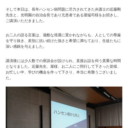
そして本日は、長年ハンセン病問題に尽力されてきた弁護士の近藤剛
先生と、光明園の自治会長であり元患者である屋猛司様をお招きし、
ご講演いただきました。
お二人の語る言葉は、過酷な境遇に置かれながらも、人としての尊厳
を守り抜き、差別に抗い続けた強さと希望に満ちており、生徒たちに
深い感銘を与えました。
講演後には少人数での座談会が設けられ、直接お話を伺う貴重な時間
となりました。近藤先生、屋様、お二人にご同行して下さった皆様、
お忙しい中、学びの機会を作って下さり、本当に有難うございまし
た。