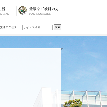
ソード
ブログ)
学校説明会・イベント一覧
入試要項・入試結果
Q&A
お問い合わせ
学校案内パンフレット
交通アクセス