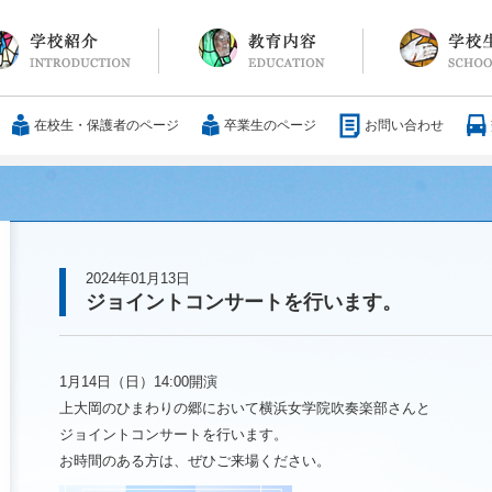
長メッセージ
育方針・沿革
設紹介
服
通アクセス
25歳の男づくり
カリキュラム
教科
国際交流
大学合格実績
行事・イベント
部活動
ボランティア
サレジアンエピ
サレジオの日々(
在校生・保護者のページ
卒業生のページ
お問い合わせ
2024年01月13日
ジョイントコンサートを行います。
1月14日（日）14:00開演
上大岡のひまわりの郷において横浜女学院吹奏楽部さんと
ジョイントコンサートを行います。
お時間のある方は、ぜひご来場ください。