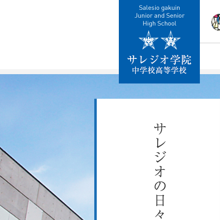
校
教
施
制
交