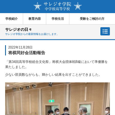
学校紹介
教育内容
学校生活
受験をご検討の方
サレジオの日々
サレジオ学院からの最新情報をお届けします。
2022年11月28日
将棋同好会活動報告
「第
34
回高等学校総合文化祭」将棋大会団体戦
B
級において準優勝を
果たしました。
少ない部員数ながらも、輝かしい結果を出すことができました。