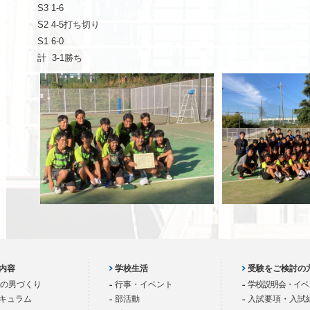
S3 1-6
S2 4-5
打ち切り
S1 6-0
計
3-1
勝ち
内容
学校生活
受験をご検討の
歳の男づくり
行事・イベント
学校説明会・イベ
キュラム
部活動
入試要項・入試