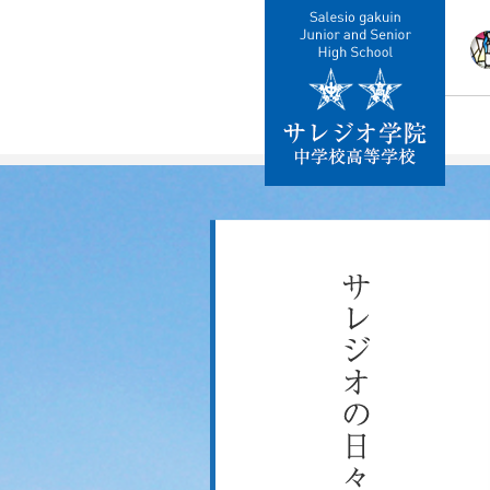
校
教
施
制
交