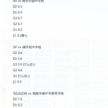
4R vs
桐光学園中学校
D2 6-1
D1 6-3
S3 6-7
S2 6-7
S1 6-2
計
3-2
勝ち
SF vs
橘学苑中学校
D2 3-6
D1 1-6
S3 2-5
打ち切り
S2 4-6
S1
打ち切り
計
0-3
3
位決定戦
vs
桐蔭学園中等教育学校
D2 7-5
D1 6-2