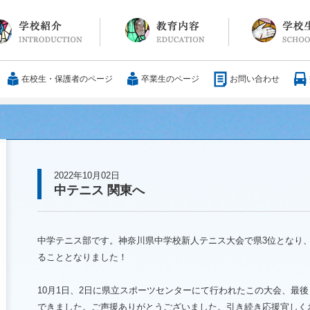
長メッセージ
育方針・沿革
設紹介
服
通アクセス
25歳の男づくり
カリキュラム
教科
国際交流
大学合格実績
行事・イベント
部活動
ボランティア
サレジアンエピ
サレジオの日々(
在校生・保護者のページ
卒業生のページ
お問い合わせ
2022年10月02日
中テニス 関東へ
中学テニス部です。神奈川県中学校新人テニス大会で県
3
位となり
ることとなりました！
10
月
1
日、
2
日に県立スポーツセンターにて行われたこの大会、最後
できました。ご声援ありがとうございました。引き続き応援宜しく