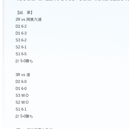
【結 果】
2R vs
関東六浦
D2 6-2
D1 6-3
S3 6-2
S2 6-1
S1 6-5
計
5-0
勝ち
3R vs
港
D2 6-0
D1 6-0
S3 W.O
S2 W.O
S1 6-1
計
5-0
勝ち