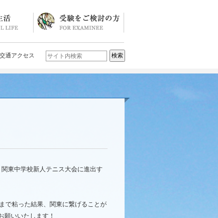
ソード
ブログ)
学校説明会・イベント一覧
入試要項・入試結果
Q&A
お問い合わせ
学校案内パンフレット
交通アクセス
、関東中学校新人テニス大会に進出す
まで粘った結果、関東に繋げることが
お願いいたします！