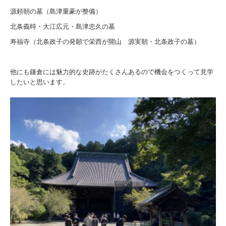
源頼朝の墓（島津重豪が整備）
北条義時・大江広元・島津忠久の墓
寿福寺（北条政子の発願で栄西が開山 源実朝・北条政子の墓）
他にも鎌倉には魅力的な史跡がたくさんあるので機会をつくって見学
したいと思います。