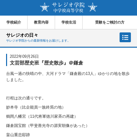
学校紹介
教育内容
学校生活
受験をご検討の方
サレジオの日々
サレジオ学院からの最新情報をお届けします。
2022年09月26日
文芸部歴史班『歴史散歩』＠鎌倉
台風一過の快晴の中、大河ドラマ「鎌倉殿の
13
人」ゆかりの地を散歩
しました。
行程は次の通りです。
妙本寺（比企能員一族終焉の地）
鶴岡八幡宮（
11
代将軍徳川家斉の再建）
鎌倉国宝館（甲斐善光寺の源実朝像があった）
畠山重忠邸跡