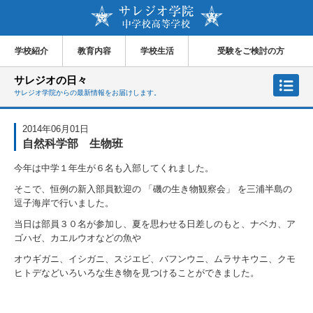
学校紹介
教育内容
学校生活
受験をご検討の方
サレジオの日々
サレジオ学院からの最新情報をお届けします。
2014年06月01日
自然科学部 生物班
今年は中学１年生が６名も入部してくれました。
そこで、恒例の新入部員歓迎の 「磯の生き物観察会」 を三浦半島の
逗子海岸で行いました。
当日は部員３０名が参加し、夏を思わせる日差しのもと、ナベカ、ア
ゴハゼ、カエルウオなどの魚や
オウギガニ、イシガニ、スジエビ、バフンウニ、ムラサキウニ、クモ
ヒトデなどいろいろな生き物を見つけることができました。