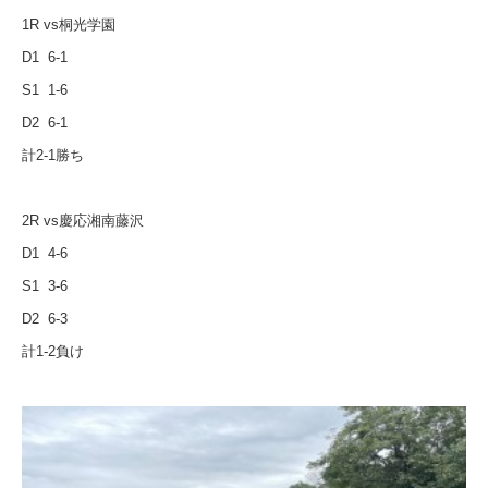
1R vs
桐光学園
D1 6-1
S1 1-6
D2 6-1
計
2-1
勝ち
2R vs
慶応湘南藤沢
D1 4-6
S1 3-6
D2 6-3
計
1-2
負け