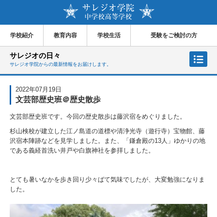
学校紹介
教育内容
学校生活
受験をご検討の方
サレジオの日々
サレジオ学院からの最新情報をお届けします。
2022年07月19日
文芸部歴史班＠歴史散歩
文芸部歴史班です。今回の歴史散歩は藤沢宿をめぐりました。
杉山検校が建立した江ノ島道の道標や清浄光寺（遊行寺）宝物館、藤
沢宿本陣跡などを見学しました。また、「鎌倉殿の13人」ゆかりの地
である義経首洗い井戸や白旗神社を参拝しました。
とても暑いなかを歩き回り少々ばて気味でしたが、大変勉強になりま
した。