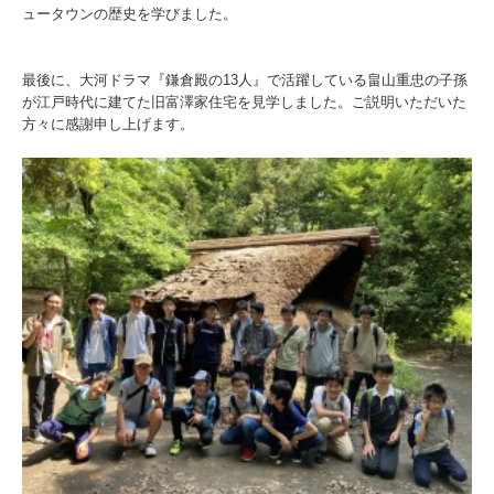
ュータウンの歴史を学びました。
最後に、大河ドラマ『鎌倉殿の
13
人』で活躍している畠山重忠の子孫
が江戸時代に建てた旧富澤家住宅を見学しました。ご説明いただいた
方々に感謝申し上げます。