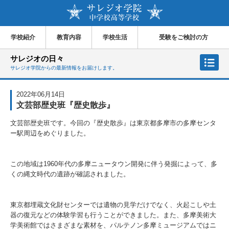
学校紹介
教育内容
学校生活
受験をご検討の方
サレジオの日々
サレジオ学院からの最新情報をお届けします。
2022年06月14日
文芸部歴史班『歴史散歩』
文芸部歴史班です。今回の『歴史散歩』は東京都多摩市の多摩センタ
ー駅周辺をめぐりました。
この地域は
1960
年代の多摩ニュータウン開発に伴う発掘によって、多
くの縄文時代の遺跡が確認されました。
東京都埋蔵文化財センターでは遺物の見学だけでなく、火起こしや土
器の復元などの体験学習も行うことができました。また、多摩美術大
学美術館ではさまざまな素材を、パルテノン多摩ミュージアムではニ