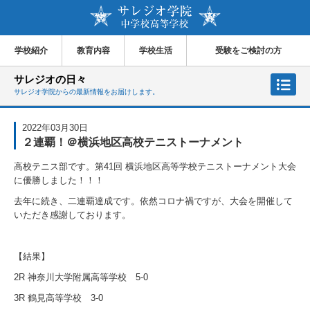
学校紹介
教育内容
学校生活
受験をご検討の方
サレジオの日々
サレジオ学院からの最新情報をお届けします。
2022年03月30日
２連覇！＠横浜地区高校テニストーナメント
高校テニス部です。第
41
回 横浜地区高等学校テニストーナメント大会
に優勝しました！！！
去年に続き、二連覇達成です。依然コロナ禍ですが、大会を開催して
いただき感謝しております。
【結果】
2R
神奈川大学附属高等学校
5-0
3R
鶴見高等学校
3-0