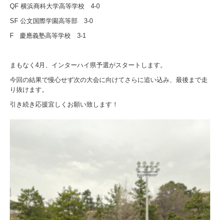
QF
横浜商科大学高等学校
4-0
SF
公文国際学園高等部
3-0
F
慶應義塾高等学校
3-1
まもなく
4
月、インターハイ県予選がスタートします。
今回の結果で慢心せず次の大会に向けてさらに追い込み、最後まで走
り抜けます。
引き続き応援宜しくお願い致します！