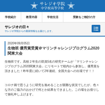
学校紹介
教育内容
学校生活
受験をご検討の方
サレジオの日々
サレジオ学院からの最新情報をお届けします。
2020年09月05日
生物班 優秀賞受賞＠マリンチャレンジプログラム2020
関東大会
生物班です。高校２年生の部員
5
名の研究チームが「マリンチャレン
ジプログラム
2020
関東大会」にリモートで校内から参加し、優秀賞を
頂きました！昨年度に続いて
2
年連続、全国大会への出場です！！
コロナ禍で思うように研究を進めることが困難な状況でしたが、色々
な方のご協力のおかげで何とか結果をできました。この場をお借りし
て御礼申し上げます。