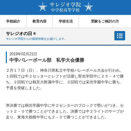
学校紹介
教育内容
学校生活
受験をご検討の方
サレジオの日々
サレジオ学院からの最新情報をお届けします。
2019年02月21日
中学バレーボール部 私学大会優勝
２月１７日（日）、神奈川県私立中学校バレーボール大会が行われ、
１回戦では中２セッターとレフトが活躍し聖光学院中に２５－４で勝
ち、２回戦では鶴見大附属中学に、３回戦では栄光学園中学に勝ち、
予選を突破しました。
準決勝では桐光学園中学に中２センターのブロックで勢いがつき、セ
ット２－０で勝つことができました。決勝では中２ライトのサーブが
走り、東海大相模中学にも２－０で勝つことができました。