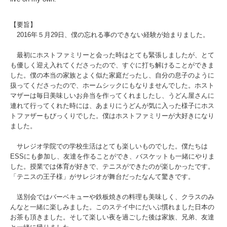
【要旨】
2016年５月29日、僕の忘れる事のできない経験が始まりました。
最初にホストファミリーと会った時はとても緊張しましたが、とて
も優しく迎え入れてくださったので、すぐに打ち解けることができま
した。僕の本当の家族とよく似た家庭だったし、自分の息子のように
扱ってくださったので、ホームシックにもなりませんでした。ホスト
マザーは毎日美味しいお弁当を作ってくれましたし、うどん屋さんに
連れて行ってくれた時には、あまりにうどんが気に入った様子にホス
トファザーもびっくりでした。僕はホストファミリーが大好きになり
ました。
サレジオ学院での学校生活はとても楽しいものでした。僕たちは
ESSにも参加し、友達を作ることができ、バスケットも一緒にやりま
した。授業では体育が好きで、テニスができたのが楽しかったです。
「テニスの王子様」がサレジオが舞台だったなんて驚きです。
送別会ではバーベキューや鉄板焼きの料理も美味しく、クラスのみ
んなと一緒に楽しみました。このステイ中にだいぶ慣れました日本の
お茶も頂きました。そして楽しい夜を過ごした後は家族、兄弟、友達