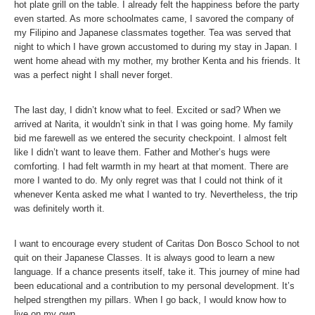
hot plate grill on the table. I already felt the happiness before the party
even started. As more schoolmates came, I savored the company of
my Filipino and Japanese classmates together. Tea was served that
night to which I have grown accustomed to during my stay in Japan. I
went home ahead with my mother, my brother Kenta and his friends. It
was a perfect night I shall never forget.
The last day, I didn’t know what to feel. Excited or sad? When we
arrived at Narita, it wouldn’t sink in that I was going home. My family
bid me farewell as we entered the security checkpoint. I almost felt
like I didn’t want to leave them. Father and Mother’s hugs were
comforting. I had felt warmth in my heart at that moment. There are
more I wanted to do. My only regret was that I could not think of it
whenever Kenta asked me what I wanted to try. Nevertheless, the trip
was definitely worth it.
I want to encourage every student of Caritas Don Bosco School to not
quit on their Japanese Classes. It is always good to learn a new
language. If a chance presents itself, take it. This journey of mine had
been educational and a contribution to my personal development. It’s
helped strengthen my pillars. When I go back, I would know how to
live on my own.