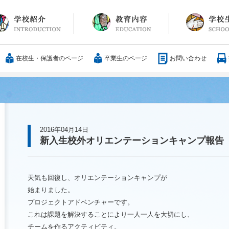
長メッセージ
育方針・沿革
設紹介
服
通アクセス
25歳の男づくり
カリキュラム
教科
国際交流
大学合格実績
行事・イベント
部活動
ボランティア
サレジアンエピ
サレジオの日々(
在校生・保護者のページ
卒業生のページ
お問い合わせ
2016年04月14日
新入生校外オリエンテーションキャンプ報告
天気も回復し、オリエンテーションキャンプが
始まりました。
プロジェクトアドベンチャーです。
これは課題を解決することにより一人一人を大切にし、
チームを作るアクティビティ。