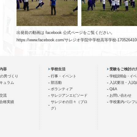
出発前の動画は facebook 公式ページをご覧ください。
https://www.facebook.com/サレジオ学院中学校高等学校-1705264106
内容
学校生活
受験をご検討の
歳の男づくり
行事・イベント
学校説明会・イベ
キュラム
部活動
入試要項・入試
ボランティア
Q&A
交流
サレジアンエピソード
お問い合わせ
合格実績
サレジオの日々（ブロ
学校案内パンフ
グ）