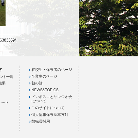
383359/
方
在校生・保護者のページ
卒業生のページ
ント一覧
結果
朝の話
NEWS&TOPICS
ドンボスコとサレジオ会
について
レット
このサイトについて
個人情報保護基本方針
教職員採用