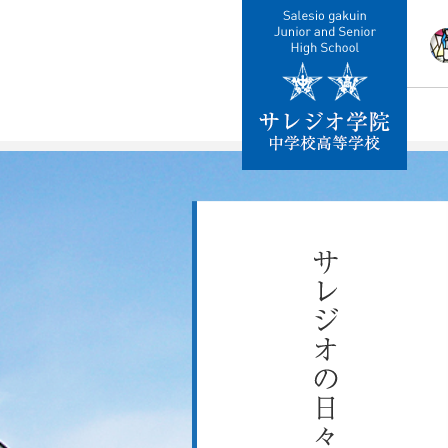
校
教
施
制
交