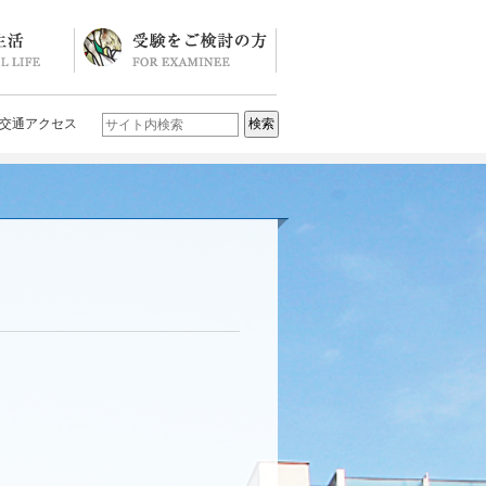
ソード
ブログ)
学校説明会・イベント一覧
入試要項・入試結果
Q&A
お問い合わせ
学校案内パンフレット
交通アクセス