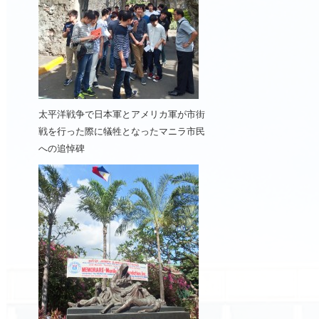
太平洋戦争で日本軍とアメリカ軍が市街
戦を行った際に犠牲となったマニラ市民
への追悼碑