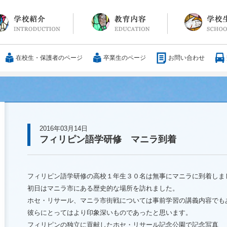
長メッセージ
育方針・沿革
設紹介
服
通アクセス
25歳の男づくり
カリキュラム
教科
国際交流
大学合格実績
行事・イベント
部活動
ボランティア
サレジアンエピ
サレジオの日々(
在校生・保護者のページ
卒業生のページ
お問い合わせ
2016年03月14日
フィリピン語学研修 マニラ到着
フィリピン語学研修の高校１年生３０名は無事にマニラに到着しま
初日はマニラ市にある歴史的な場所を訪れました。
ホセ・リサール、マニラ市街戦については事前学習の講義内容でも
彼らにとってはより印象深いものであったと思います。
フィリピンの独立に貢献したホセ・リサール記念公園で記念写真