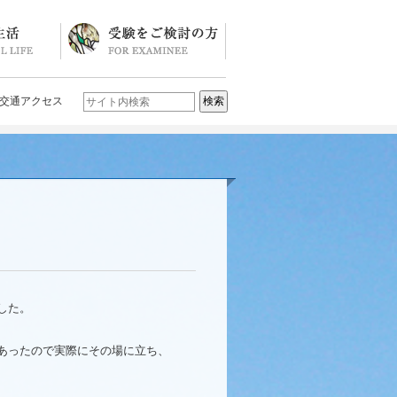
ソード
ブログ)
学校説明会・イベント一覧
入試要項・入試結果
Q&A
お問い合わせ
学校案内パンフレット
交通アクセス
した。
あったので実際にその場に立ち、