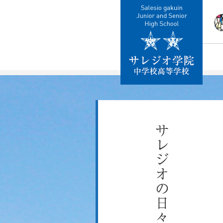
校
教
施
制
交