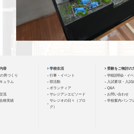
内容
学校生活
受験をご検討の
歳の男づくり
行事・イベント
学校説明会・イベ
キュラム
部活動
入試要項・入試
ボランティア
Q&A
交流
サレジアンエピソード
お問い合わせ
合格実績
サレジオの日々（ブロ
学校案内パンフ
グ）