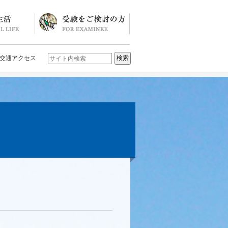
ソード
ブログ)
学校説明会・イベント一覧
入試要項・入試結果
Q&A
お問い合わせ
学校案内パンフレット
交通アクセス