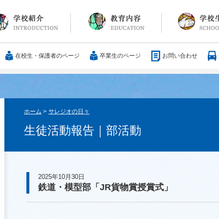
長メッセージ
育方針・沿革
設紹介
服
通アクセス
25歳の男づくり
カリキュラム
教科
国際交流
大学合格実績
行事・イベント
部活動
ボランティア
サレジアンエピ
サレジオの日々(
在校生・保護者のページ
卒業生のページ
お問い合わせ
ホーム
>
サレジオの日々
生徒活動報告｜部活動
2025年10月30日
鉄道・模型部「JR貨物賞授賞式」