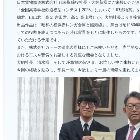
日本貨物鉄道株式会社 代表取締役社長・犬飼新様にご来校いただ
「全国高等学校鉄道模型コンテスト2025」において「JR貨物賞」
嶋君、山出君、高２ 吉田君、高１ 高山君）が、犬飼社長より直接
出品作品は『昭和の横浜赤レンガ倉庫と臨港線』。舞台は昭和50
しての役割を終えつつあった時代背景をもとに制作したものです。
ていただける予定です。
また、株式会社カトーの清水久司様にもご来校いただき、専門的な
おける工夫や苦労をお話しする貴重な機会となりました。
犬飼社長、清水様、そしてJR貨物の皆さま、お忙しい中ご来校い
今回の経験を励みに、部員一同、今後もより一層の研鑽を重ねてま