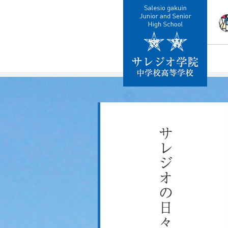
校
教
施
制
交