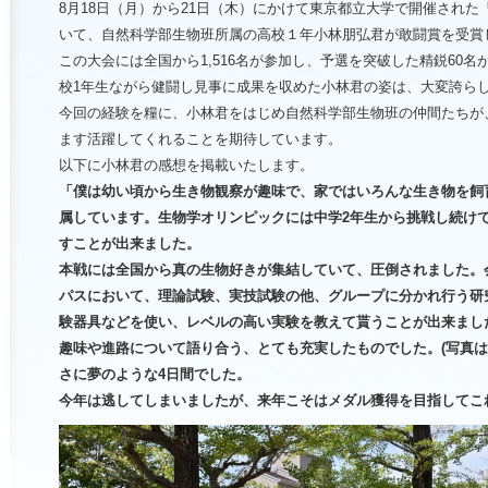
8月18日（月）から21日（木）にかけて東京都立大学で開催された
いて、自然科学部生物班所属の高校１年小林朋弘君が敢闘賞を受賞
この大会には全国から1,516名が参加し、予選を突破した精鋭60
校1年生ながら健闘し見事に成果を収めた小林君の姿は、大変誇ら
今回の経験を糧に、小林君をはじめ自然科学部生物班の仲間たちが
ます活躍してくれることを期待しています。
以下に小林君の感想を掲載いたします。
「僕は幼い頃から生き物観察が趣味で、家ではいろんな生き物を飼
属しています。生物学オリンピックには中学2年生から挑戦し続け
すことが出来ました。
本戦には全国から真の生物好きが集結していて、圧倒されました。
パスにおいて、理論試験、実技試験の他、グループに分かれ行う研
験器具などを使い、レベルの高い実験を教えて貰うことが出来まし
趣味や進路について語り合う、とても充実したものでした。(写真は
さに夢のような4日間でした。
今年は逃してしまいましたが、来年こそはメダル獲得を目指してこ