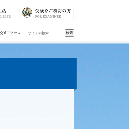
ソード
ブログ)
学校説明会・イベント一覧
入試要項・入試結果
Q&A
お問い合わせ
学校案内パンフレット
交通アクセス