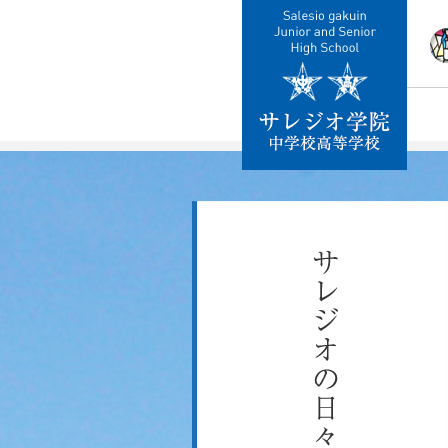
校
教
施
制
交