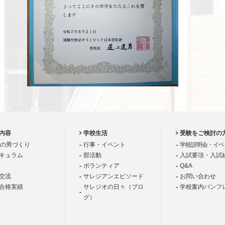
内容
学校生活
受験をご検討の
歳の男づくり
行事・イベント
学校説明会・イベ
キュラム
部活動
入試要項・入試
ボランティア
Q&A
交流
サレジアンエピソード
お問い合わせ
合格実績
サレジオの日々（ブロ
学校案内パンフ
グ）