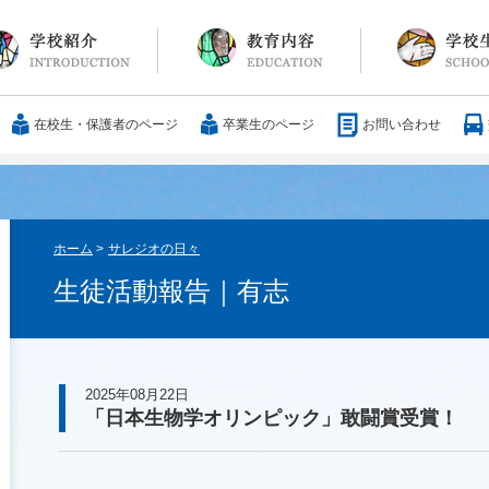
長メッセージ
育方針・沿革
設紹介
服
通アクセス
25歳の男づくり
カリキュラム
教科
国際交流
大学合格実績
行事・イベント
部活動
ボランティア
サレジアンエピ
サレジオの日々(
在校生・保護者のページ
卒業生のページ
お問い合わせ
ホーム
>
サレジオの日々
生徒活動報告｜有志
2025年08月22日
「日本生物学オリンピック」敢闘賞受賞！