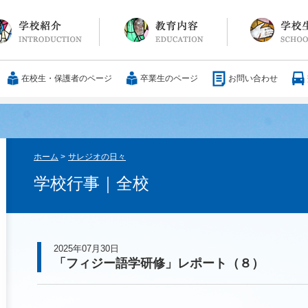
長メッセージ
育方針・沿革
設紹介
服
通アクセス
25歳の男づくり
カリキュラム
教科
国際交流
大学合格実績
行事・イベント
部活動
ボランティア
サレジアンエピ
サレジオの日々(
在校生・保護者のページ
卒業生のページ
お問い合わせ
ホーム
>
サレジオの日々
学校行事｜全校
2025年07月30日
「フィジー語学研修」レポート（８）