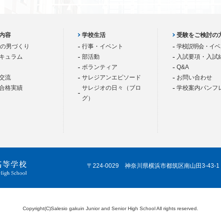
内容
学校生活
受験をご検討の
歳の男づくり
行事・イベント
学校説明会・イベ
キュラム
部活動
入試要項・入試
ボランティア
Q&A
交流
サレジアンエピソード
お問い合わせ
合格実績
サレジオの日々（ブロ
学校案内パンフ
グ）
〒224-0029 神奈川県横浜市都筑区南山田3-43-1
Copyright(C)Salesio gakuin Junior and Senior High School All rights reserved.