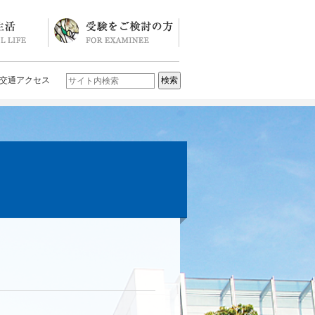
ソード
ブログ)
学校説明会・イベント一覧
入試要項・入試結果
Q&A
お問い合わせ
学校案内パンフレット
交通アクセス