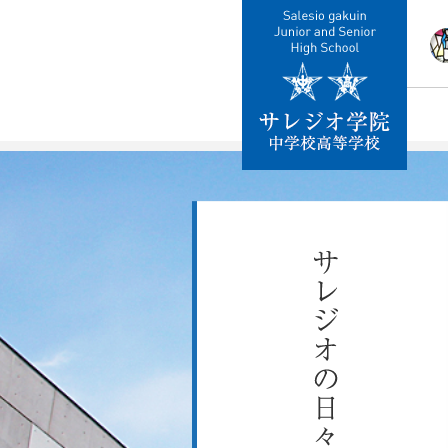
校
教
施
制
交