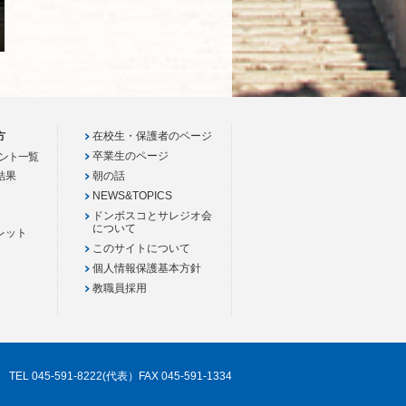
方
在校生・保護者のページ
卒業生のページ
ント一覧
結果
朝の話
NEWS&TOPICS
ドンボスコとサレジオ会
について
レット
このサイトについて
個人情報保護基本方針
教職員採用
TEL 045-591-8222(代表）FAX 045-591-1334