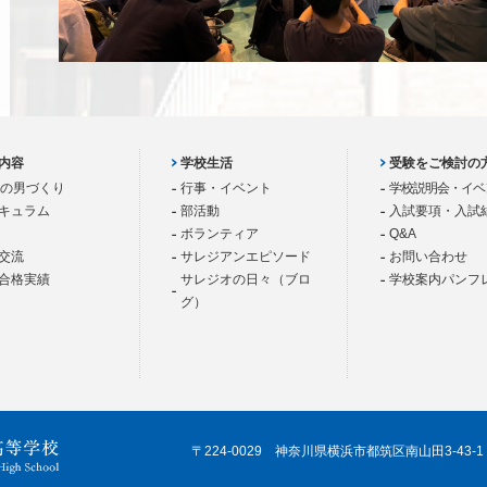
内容
学校生活
受験をご検討の
歳の男づくり
行事・イベント
学校説明会・イベ
キュラム
部活動
入試要項・入試
ボランティア
Q&A
交流
サレジアンエピソード
お問い合わせ
合格実績
サレジオの日々（ブロ
学校案内パンフ
グ）
〒224-0029 神奈川県横浜市都筑区南山田3-43-1