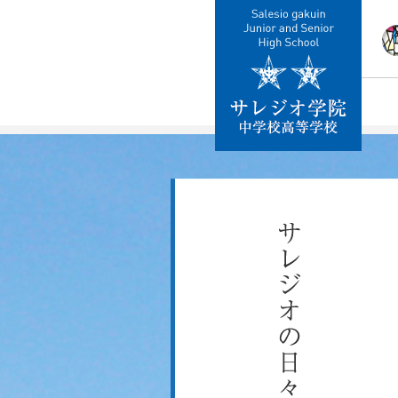
校
教
施
制
交