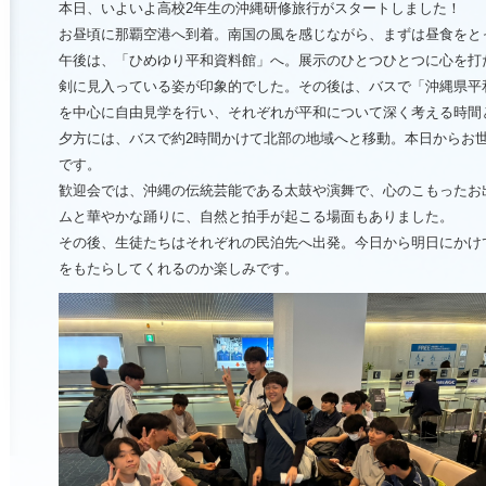
本日、
いよいよ
高校
2
年生
の
沖縄
研修
旅行
が
スタート
しま
した！
お昼
頃
に
那覇空港
へ
到着。
南国
の
風
を
感じ
ながら、
まずは
昼食
を
と
午後
は、「
ひ
め
ゆり
平和
資料館」
へ。
展示
の
ひとつひとつ
に
心
を
打
剣
に
見入
って
いる
姿
が
印象
的
で
した。
その後
は、
バス
で「
沖縄
県
平
を
中心
に
自由
見学
を
行い、
それぞれ
が平和
について
深
く
考える
時間
夕方
に
は、
バス
で
約
2
時間
かけ
て
北部
の
地域
へ
と
移動。
本日
から
お
です。
歓迎
会
では、
沖縄
の
伝統
芸能
で
ある
太鼓
や
演舞
で、
心
の
こ
も
っ
た
お
ム
と
華やか
な
踊り
に、
自然
と
拍手
が
起こる
場面
も
ありま
した。
その後、
生徒
たち
は
それぞれ
の
民泊
先
へ
出発。今日から明日にかけ
を
も
たら
し
て
くれる
の
か
楽しみ
です。