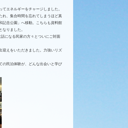
って
エネルギー
を
チャージ
しま
した。
たれ、
集合
時間
を
忘れ
て
しまう
ほど
真
和
記念
公園」
へ
移動。
こちら
も
資料館
となり
ま
した。
世話
に
なる
民家
の
方々
と
ついに
ご
対面
出迎え
を
いただき
ま
した。
力強い
リズ
ての
民泊
体験
が、
どんな
出会い
と
学び