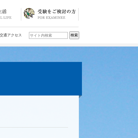
ソード
ブログ)
学校説明会・イベント一覧
入試要項・入試結果
Q&A
お問い合わせ
学校案内パンフレット
交通アクセス