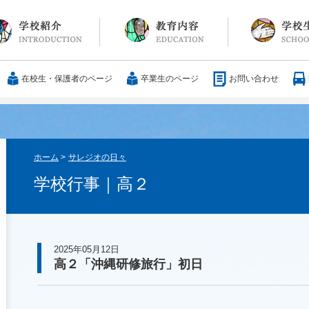
長メッセージ
育方針・沿革
設紹介
服
通アクセス
25歳の男づくり
カリキュラム
教科
国際交流
大学合格実績
行事・イベント
部活動
ボランティア
サレジアンエピ
サレジオの日々(
在校生・保護者のページ
卒業生のページ
お問い合わせ
ホーム
>
サレジオの日々
学校行事｜高２
2025年05月12日
高２「沖縄研修旅行」初日