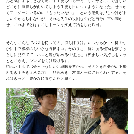
んど気にすることなく過ごす生徒もいる一方、なにかとここではない
どこかに気持ちが向いてしまう生徒も目につくようになった。せっか
くフィジーにいるのに「もったいない」、という感覚は押しつけがま
しいのかもしれないが、それも先生の役割なのだと自分に言い聞か
せ、これまでとはすこしトーンを変えて話をした昨日。
そんなこんなでバスを待つ間の、待ちぼうけ。いつからか、生徒のな
かにトラ模様のちいさな野良ネコ。そのうち、庭にある植物を猫じゃ
らしに見立てて、ネコと遊び始める生徒たち（羨ましい気持ちをぐっ
ととこらえ、レンズを向け続ける）。
訪れた土地で出会ったなにかに興味を惹かれ、そのとき自分がいる場
所をきょろきょろ見渡し、ひらめき、友達と一緒にわくわくする。そ
れはきっと、豊かな時間なんだと思うよ。