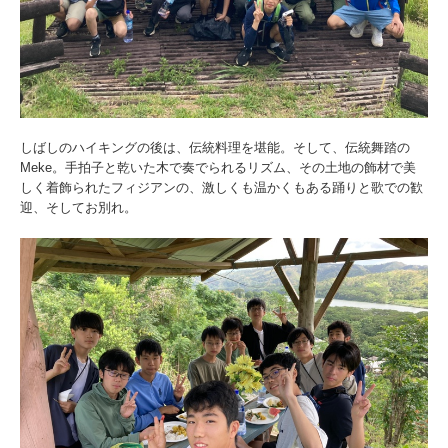
しばしのハイキングの後は、伝統料理を堪能。そして、伝統舞踏の
Meke。手拍子と乾いた木で奏でられるリズム、その土地の飾材で美
しく着飾られたフィジアンの、激しくも温かくもある踊りと歌での歓
迎、そしてお別れ。