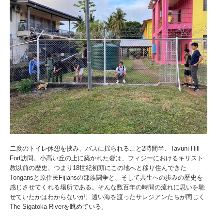
二度のトイレ休憩を挟み、バスに揺られること2時間半、Tavuni Hill
Fort訪問。小高い丘の上に築かれた砦は、フィジーにおけるキリスト
教以前の歴史、つまり18世紀初頭にこの地へと移り住んできた
Tongansと原住民Fijiansの部族闘争と、そして共生への歩みの歴史を
感じさせてくれる場所である。そんな数百年の時間の流れに思いを馳
せていたかはわからないが、遠い海を渡ったサレジアンたちが同じく
The Sigatoka Riverを眺めている。