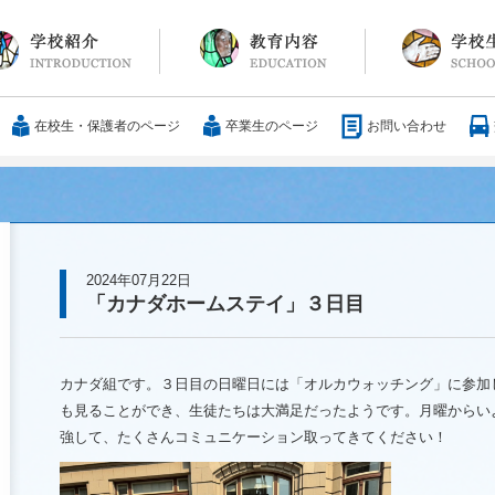
長メッセージ
育方針・沿革
設紹介
服
通アクセス
25歳の男づくり
カリキュラム
教科
国際交流
大学合格実績
行事・イベント
部活動
ボランティア
サレジアンエピ
サレジオの日々(
在校生・保護者のページ
卒業生のページ
お問い合わせ
2024年07月22日
「カナダホームステイ」３日目
カナダ組です。３日目の日曜日には「オルカウォッチング」に参加
も見ることができ、生徒たちは大満足だったようです。月曜からい
強して、たくさんコミュニケーション取ってきてください！