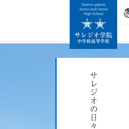
校
教
施
制
交