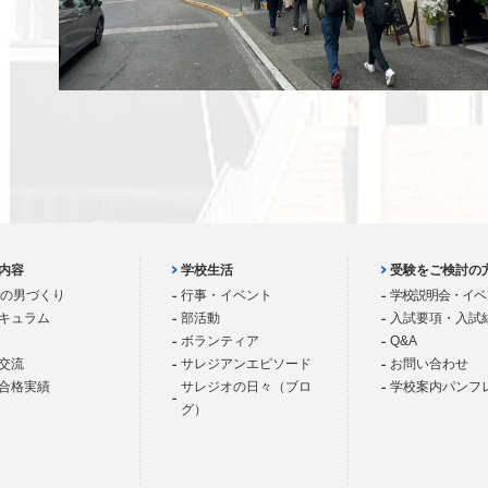
内容
学校生活
受験をご検討の
歳の男づくり
行事・イベント
学校説明会・イベ
キュラム
部活動
入試要項・入試
ボランティア
Q&A
交流
サレジアンエピソード
お問い合わせ
合格実績
サレジオの日々（ブロ
学校案内パンフ
グ）