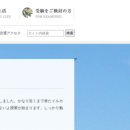
ソード
ブログ)
学校説明会・イベント一覧
入試要項・入試結果
Q&A
お問い合わせ
学校案内パンフレット
交通アクセス
しました。かなり近くまで来たイルカ
よいよ授業が始まります。しっかり勉