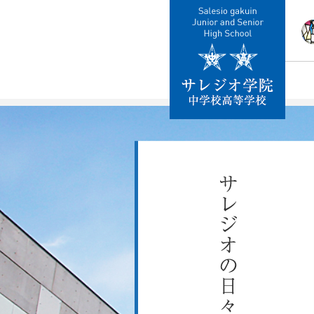
校
教
施
制
交