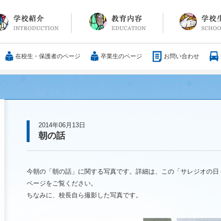
長メッセージ
育方針・沿革
設紹介
服
通アクセス
25歳の男づくり
カリキュラム
教科
国際交流
大学合格実績
行事・イベント
部活動
ボランティア
サレジアンエピ
サレジオの日々(
在校生・保護者のページ
卒業生のページ
お問い合わせ
2014年06月13日
朝の話
今朝の「朝の話」に関する写真です。詳細は、この「サレジオの日々
ページをご覧ください。
ちなみに、校長自ら撮影した写真です。