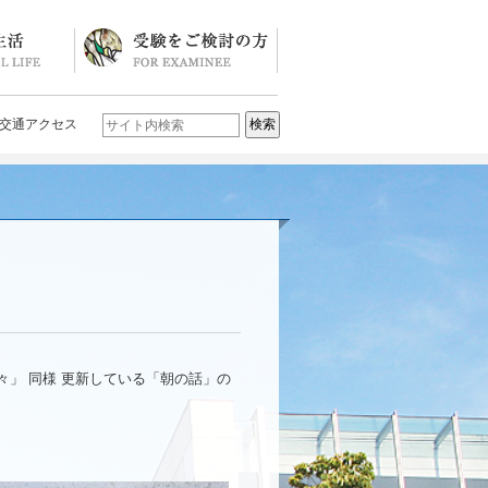
ソード
ブログ)
学校説明会・イベント一覧
入試要項・入試結果
Q&A
お問い合わせ
学校案内パンフレット
交通アクセス
」 同様 更新している「朝の話」の