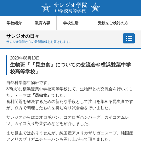
学校紹介
教育内容
学校生活
受験をご検討の方
サレジオの日々
サレジオ学院からの最新情報をお届けします。
2023年08月10日
生物班「『昆虫食』についての交流会＠横浜雙葉中学
校高等学校」
自然科学部生物班です。
8/8(火)に横浜雙葉中学校高等学校にて、生物部との交流会を行いまし
た。テーマは
『昆虫食』
でした。
食料問題を解決するための新たな手段として注目を集める昆虫食です
が、双方で調理したものを持ち寄り試食会を行いました。
サレジオからはコオロギパン、コオロギハンバーグ、カイコオムレ
ツ、カイコ入り野菜炒めなどを紹介しました。
また昆虫ではありませんが、純国産アメリカザリガニスープ、純国産
アメリカザリガニチャーハンも召し上がって頂きました。