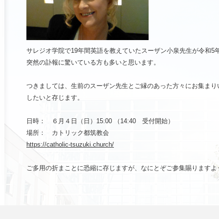
サレジオ学院で19年間英語を教えていたスーザン小泉先生が令和5年
突然の訃報に驚いている方も多いと思います。
つきましては、生前のスーザン先生とご縁のあった方々にお集まり
したいと存じます。
日時： ６月４日（日）15:00 （14:40 受付開始）
場所： カトリック都筑教会
https://catholic-tsuzuki.church/
ご多⽤の折まことに恐縮に存じますが、なにとぞご参集賜りますよ