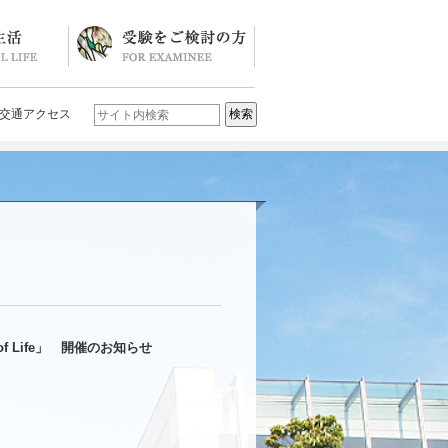
ソード
ブログ)
学校説明会・イベント一覧
入試要項・入試結果
Q&A
お問い合わせ
学校案内パンフレット
交通アクセス
n of Life」 開催のお知らせ