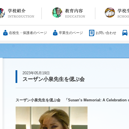
長メッセージ
育方針・沿革
設紹介
服
通アクセス
25歳の男づくり
カリキュラム
教科
国際交流
大学合格実績
行事・イベント
部活動
ボランティア
サレジアンエピ
サレジオの日々(
在校生・保護者のページ
卒業生のページ
お問い合わせ
2023年05月19日
スーザン小泉先生を偲ぶ会
スーザン小泉先生を偲ぶ会 「Susan’s Memorial: A Celebratio