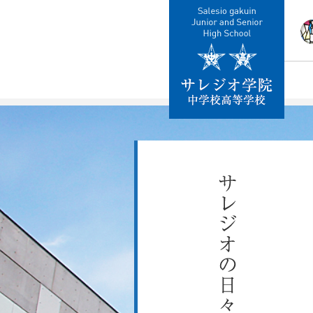
校
教
施
制
交