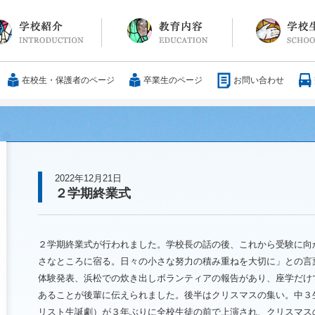
長メッセージ
育方針・沿革
設紹介
服
通アクセス
25歳の男づくり
カリキュラム
教科
国際交流
大学合格実績
行事・イベント
部活動
ボランティア
サレジアンエピ
サレジオの日々(
在校生・保護者のページ
卒業生のページ
お問い合わせ
2022年12月21日
２学期終業式
２学期終業式が行われました。学校長の話の後、これから受験に向
さなところに宿る。日々の小さな努力の積み重ねを大切に」との言
体験発表、浜松での炊き出しボランティアの報告があり、座学だけ
あることが後輩に伝えられました。後半はクリスマスの集い。中３
リスト生誕劇）が３年ぶりに全校生徒の前で上演され、クリスマス