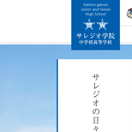
校
教
施
制
交