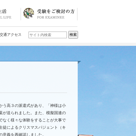
ソード
ブログ)
学校説明会・イベント一覧
入試要項・入試結果
Q&A
お問い合わせ
学校案内パンフレット
交通アクセス
かう高３の派遣式があり、「神様は小
葉が送られました。また、模擬国連の
でなく様々な体験をすることが大事で
生徒によるクリスマスパジェント（キ
の意義を再確認しました。