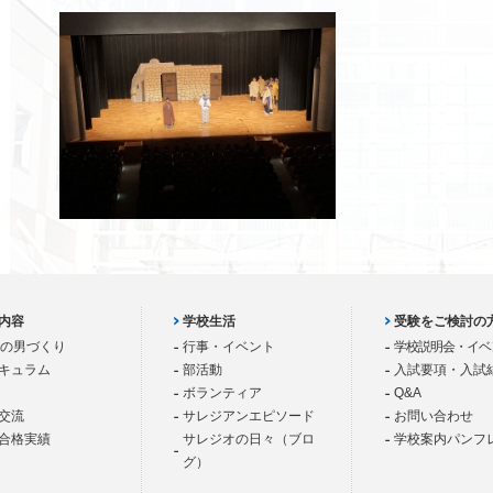
内容
学校生活
受験をご検討の
歳の男づくり
行事・イベント
学校説明会・イベ
キュラム
部活動
入試要項・入試
ボランティア
Q&A
交流
サレジアンエピソード
お問い合わせ
合格実績
サレジオの日々（ブロ
学校案内パンフ
グ）