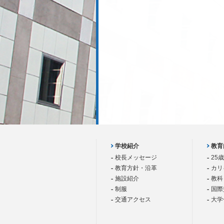
学校紹介
教育
校長メッセージ
25
教育方針・沿革
カリ
施設紹介
教科
制服
国際
交通アクセス
大学